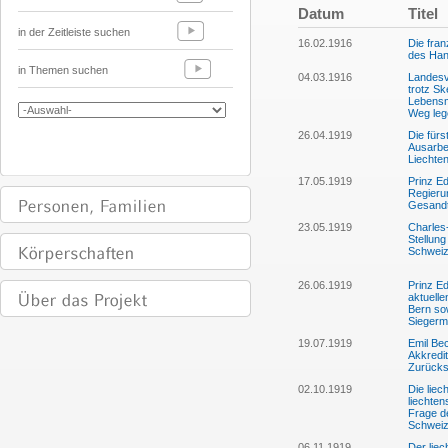
Datum
Titel
in der Zeitleiste suchen
16.02.1916
Die fran
des Hand
in Themen suchen
04.03.1916
Landesv
trotz Sk
Lebensm
Weg leg
26.04.1919
Die fürs
Ausarbe
Liechten
17.05.1919
Prinz Ed
Regieru
Gesandt
23.05.1919
Charles
Stellun
Schwei
26.06.1919
Prinz E
aktuelle
Bern so
Siegerm
19.07.1919
Emil Bec
Akkredit
Zurücks
02.10.1919
Die liec
liechten
Frage d
Schwei
06.11.1919
Der liec