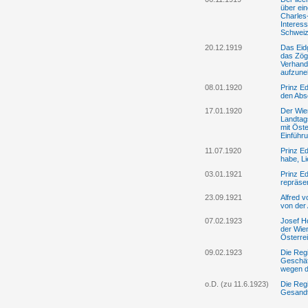
über ei
Charles-
Interess
Schwei
20.12.1919
Das Eidg
das Zög
Verhand
aufzun
08.01.1920
Prinz E
den Abs
17.01.1920
Der Wie
Landtag
mit Öste
Einführ
11.07.1920
Prinz Ed
habe, L
03.01.1921
Prinz Ed
repräse
23.09.1921
Alfred v
von der
07.02.1923
Josef Ho
der Wie
Österre
09.02.1923
Die Reg
Geschäf
wegen d
o.D. (zu 11.6.1923)
Die Regi
Gesandt