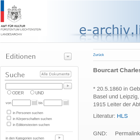
Zurück
Bourcart Charles
* 20.5.1860 in Geb
ODER
UND
Basel und Leipzig,
von
bis
1915 Leiter der Ab
in Personen suchen
Literatur:
HLS
in Körperschaften suchen
in Editionstexten suchen
GND:
Permalink
in den Kategorien suchen