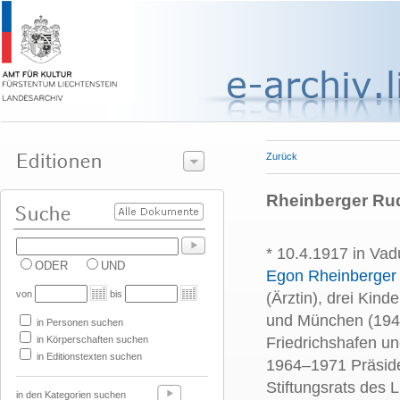
Zurück
Rheinberger Rudo
* 10.4.1917 in Va
ODER
UND
Egon Rheinberger
von
bis
(Ärztin), drei Kin
und München (1941
in Personen suchen
in Körperschaften suchen
Friedrichshafen un
in Editionstexten suchen
1964–1971 Präside
Stiftungsrats des
in den Kategorien suchen