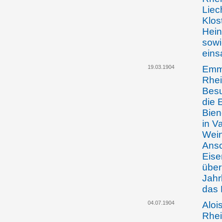
Liec
Klos
Hein
sowi
eins
19.03.1904
Emma
Rhei
Besu
die 
Bie
in V
Wein
Ansc
Eise
über
Jahr
das 
04.07.1904
Aloi
Rhei