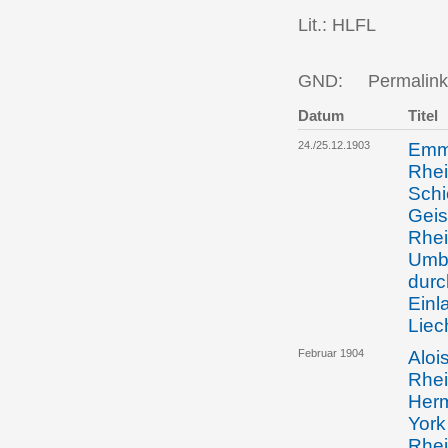
Lit.: HLFL
GND:
Permalink
Datum
Titel
24./25.12.1903
Emma
Rhei
Schi
Geis
Rhei
Umba
durc
Einl
Liec
Februar 1904
Aloi
Rhei
Herm
York
Rhei