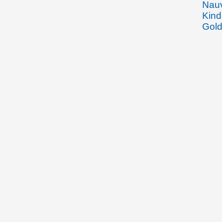
Nauv
Kind
Gold
Erkr
Rhei
des 
im J
12.08.1904
Emma
Rhei
Joha
Gebe
Beha
Wein
den 
Arbe
Spoe
Fran
Wied
Vadu
Wied