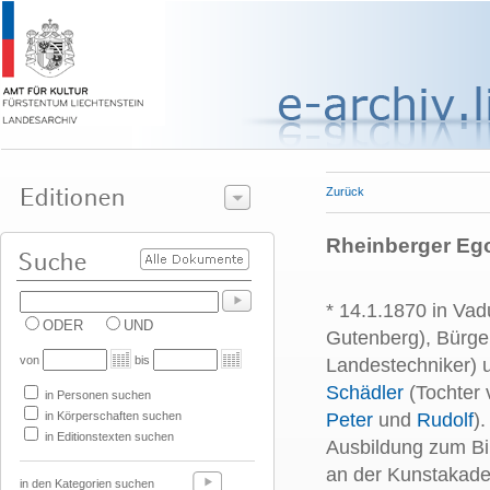
Zurück
Rheinberger Ego
* 14.1.1870 in Vad
ODER
UND
Gutenberg), Bürge
von
bis
Landestechniker)
Schädler
(Tochter 
in Personen suchen
in Körperschaften suchen
Peter
und
Rudolf
)
in Editionstexten suchen
Ausbildung zum Bi
an der Kunstakadem
in den Kategorien suchen