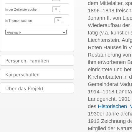
dem Mittelalter, sp
in der Zeitleiste suchen
1896–1898 freisch
Johann II. von Lie
in Themen suchen
Wiederaufbau der 
tätig (v.a. künstl
Liechtenstein, Au
Roten Hauses in V
Restaurierung von
ihm erworbenen Bu
einrichtete und be
Kirchenbauten in 
Gemeinderat Vaduz
1914–1918 Landta
Landgericht. 1901
des
Historischen V
1930er Jahre arch
1912 Zeichnung de
Mitglied der Natu