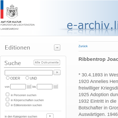
Zurück
Ribbentrop Joach
* 30.4.1893 in Wes
ODER
UND
1920 Annelies He
von
bis
freiwilliger Krieg
1925 Adoption durc
in Personen suchen
in Körperschaften suchen
1932 Eintritt in 
in Editionstexten suchen
Botschafter in Gro
Auswärtigen. 1946 
in den Kategorien suchen