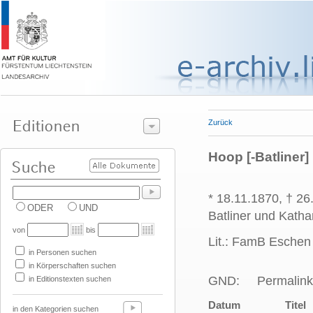
Zurück
Hoop [-Batliner]
* 18.11.1870, † 2
ODER
UND
Batliner und Kath
von
bis
Lit.: FamB Eschen 
in Personen suchen
in Körperschaften suchen
GND:
Permalink
in Editionstexten suchen
Datum
Titel
in den Kategorien suchen