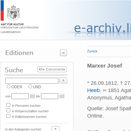
Zurück
Marxer Josef
* 26.09.1812, † 27
ODER
UND
Heeb
. ∞ 1851 Aga
von
bis
Anonymus, Agatha, 
in Personen suchen
Quelle: Josef Spal
in Körperschaften suchen
Online.
in Editionstexten suchen
in den Kategorien suchen