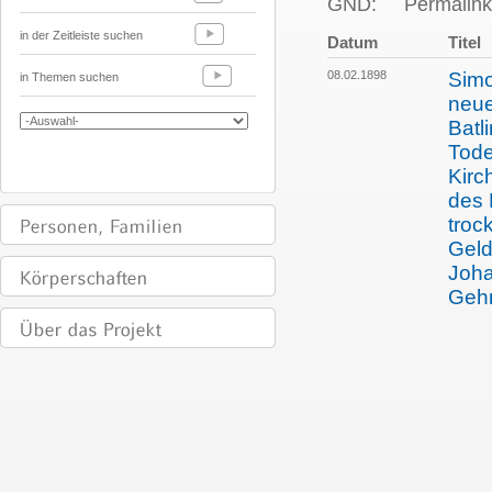
GND:
Permalink
in der Zeitleiste suchen
Datum
Titel
08.02.1898
Simo
in Themen suchen
neue
Batl
Tode
Kirc
des 
troc
Geld
Joha
Gehr