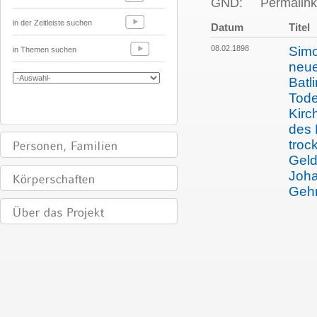
GND:
Permalink
in der Zeitleiste suchen
Datum
Titel
08.02.1898
Simo
in Themen suchen
neue
Batl
Tode
Kirc
des 
troc
Geld
Joha
Gehr