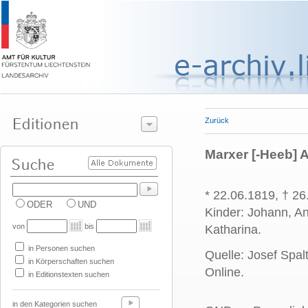
Zurück
Marxer [-Heeb] 
* 22.06.1819, † 2
ODER
UND
Kinder: Johann, An
von
bis
Katharina.
in Personen suchen
Quelle: Josef Spal
in Körperschaften suchen
Online.
in Editionstexten suchen
in den Kategorien suchen