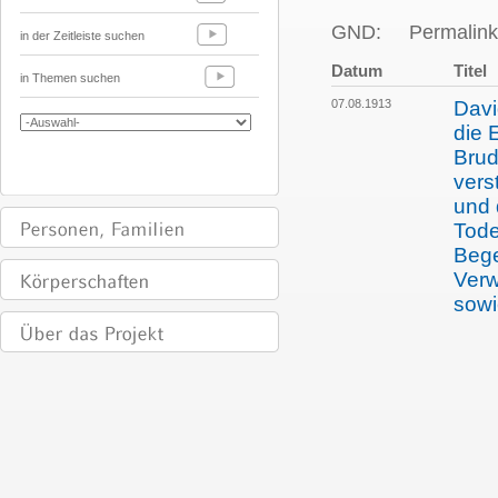
GND:
Permalink
in der Zeitleiste suchen
Datum
Titel
in Themen suchen
07.08.1913
Davi
die 
Brud
vers
und
Tode
Bege
Verw
sowi