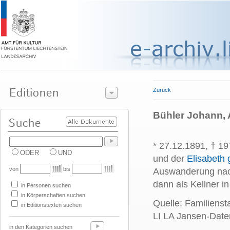
Zurück
Bühler Johann, A
* 27.12.1891, † 1
ODER
UND
und der
Elisabeth 
von
bis
Auswanderung nac
dann als Kellner i
in Personen suchen
in Körperschaften suchen
Quelle: Familiens
in Editionstexten suchen
LI LA Jansen-Date
in den Kategorien suchen