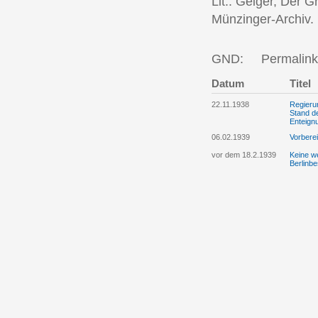
Lit.: Geiger, Der 
Münzinger-Archiv.
GND:
Permalink
Datum
Titel
22.11.1938
Regieru
Stand d
Enteign
06.02.1939
Vorberei
vor dem 18.2.1939
Keine w
Berlinbe