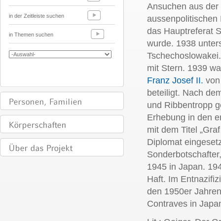
Ansuchen aus der 
in der Zeitleiste suchen
aussenpolitischen
das Hauptreferat 
in Themen suchen
wurde
. 1938 unters
Tschechoslowakei. 
mit Stern. 1939 wa
Franz Josef II.
von 
beteiligt. Nach de
und Ribbentropp g
Erhebung in den e
mit dem Titel „Gra
Diplomat eingeset
Sonderbotschafter
1945 in Japan. 19
Haft. Im Entnazifiz
den 1950er Jahren
Contraves in Japan