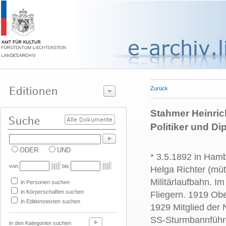
Zurück
Stahmer Heinrich
Politiker und Di
ODER
UND
* 3.5.1892 in Hamb
von
bis
Helga Richter (müt
Militärlaufbahn. Im
in Personen suchen
in Körperschaften suchen
Fliegern. 1919 Obe
in Editionstexten suchen
1929 Mitglied der 
SS-Sturmbannführe
in den Kategorien suchen