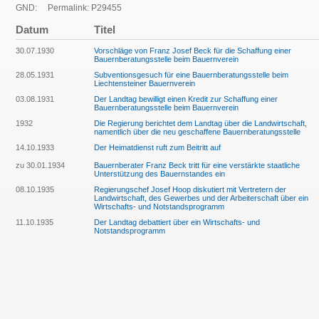
GND:
Permalink: P29455
Datum
Titel
30.07.1930
Vorschläge von Franz Josef Beck für die Schaffung einer
Bauernberatungsstelle beim Bauernverein
28.05.1931
Subventionsgesuch für eine Bauernberatungsstelle beim
Liechtensteiner Bauernverein
03.08.1931
Der Landtag bewilligt einen Kredit zur Schaffung einer
Bauernberatungsstelle beim Bauernverein
1932
Die Regierung berichtet dem Landtag über die Landwirtschaft,
namentlich über die neu geschaffene Bauernberatungsstelle
14.10.1933
Der Heimatdienst ruft zum Beitritt auf
zu 30.01.1934
Bauernberater Franz Beck tritt für eine verstärkte staatliche
Unterstützung des Bauernstandes ein
08.10.1935
Regierungschef Josef Hoop diskutiert mit Vertretern der
Landwirtschaft, des Gewerbes und der Arbeiterschaft über ein
Wirtschafts- und Notstandsprogramm
11.10.1935
Der Landtag debattiert über ein Wirtschafts- und
Notstandsprogramm