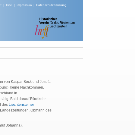
t
|
Hilfe
|
Impressum
|
Datenschutzerklärung
hn von Kaspar Beck und Josefa
enburg), keine Nachkommen.
schland in
 tätig. Bald darauf Rückkehr
ed des
Liechtensteiner
den Landeszeitungen. Obmann des
chruf Johanna).