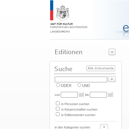
ODER
UND
von
bis
in Personen suchen
in Körperschaften suchen
in Editionstexten suchen
in den Kategorien suchen