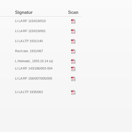
Signatur
Scan
LI LA RF 115/019/010
LI LA RF 115/019/001
LI LA LTP 1931/140
Rech.ber. 1931/067
L.Heimatd., 1933.10.14 (a)
LI LA RF 143/186/003-004
LI LA RF 156/007/005/005
LI LA LTP 1935/063