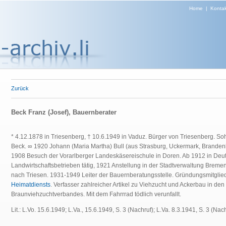
Home
|
Kontak
Zurück
Beck Franz (Josef), Bauernberater
* 4.12.1878 in Triesenberg, † 10.6.1949 in Vaduz.
Bürger von Triesenberg. So
Beck. ∞ 1920 Johann (Maria Martha) Bull (aus Strasburg, Uckermark, Brand
1908 Besuch der Vorarlberger Landeskäsereischule in Doren. Ab 1912 in Deut
Landwirtschaftsbetrieben tätig, 1921 Anstellung in der Stadtverwaltung Bremen
nach Triesen. 1931-1949 Leiter der Bauernberatungsstelle. Gründungsmitgli
Heimatdiensts
. Verfasser zahlreicher Artikel zu Viehzucht und Ackerbau in 
Braunviehzuchtverbandes. Mit dem Fahrrrad tödlich verunfallt.
Lit.: L.Vo. 15.6.1949; L.Va., 15.6.1949, S. 3 (Nachruf); L.Va. 8.3.1941, S. 3 (Na