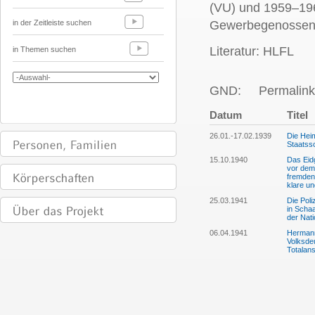
(VU) und 1959–196
in der Zeitleiste suchen
Gewerbegenossens
Literatur: HLFL
in Themen suchen
GND:
Permalink
Datum
Titel
26.01.-17.02.1939
Die Heim
Staatss
15.10.1940
Das Eid
vor dem
fremden
klare u
25.03.1941
Die Poli
in Scha
der Nat
06.04.1941
Hermann
Volksde
Totalans