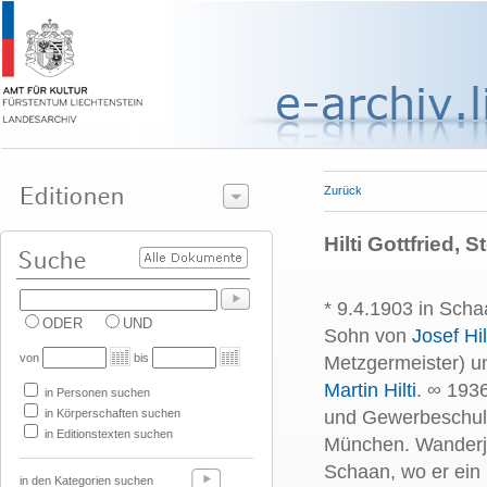
Zurück
Hilti Gottfried,
*
9.4.1903 in Schaa
ODER
UND
Sohn von
Josef Hil
von
bis
Metzgermeister) 
Martin Hilti
. ∞ 1936
in Personen suchen
in Körperschaften suchen
und Gewerbeschule
in Editionstexten suchen
München. Wanderja
Schaan, wo er ein 
in den Kategorien suchen