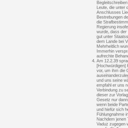
Begleitschreiben
Leute, die unter
Anschlusses Lie
Bestrebungen der
die Strafbestimm
Regierung insofe
wurde, dass der 
gut unter Staats
dem Lande bei Ve
Mehrheitlich wurd
Immerhin verspr
aufrechte Behan
Am 12.2.39 spra
[Hochwürdigen] 
vor, um ihm die 
auseinanderzuleg
und uns seine w
empfahl er uns n
Verbindung zu se
dieser zur Vorla
Gesetz nur dann
wenn beide Parte
und hiefür sich 
Fühlungnahme in
Nachdem jenen T
Vaduz zugegen w