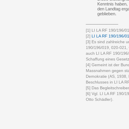
Kenntnis haben, 
den Landtag erga
geblieben.
______________
[1] LI LA RF 190/196/0
[2]
LI LA RF 190/196/0
[3] Es sind zahlreiche u
190/196/019, 020-021, 
auch LI LA RF 190/196/0
Schaffung eines Gesetz
[4] Gemeint ist der Bun
Massnahmen gegen staa
Demokratie (AS, 1938, 
Beschlusses in LI LA R
[5] Das Begleitschreibe
[6] Vgl. LI LA RF 190/
Otto Schädler).