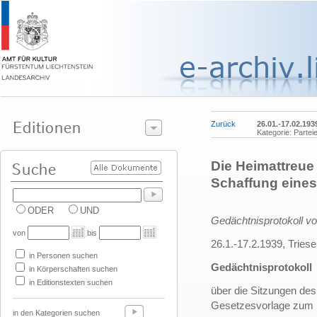
Zurück
26.01.-17.02.193
Kategorie: Parte
Die Heimattreue 
Schaffung eines
ODER
UND
Gedächtnisprotokoll v
von
bis
26.1.-17.2.1939, Tries
in Personen suchen
Gedächtnisprotokoll
in Körperschaften suchen
in Editionstexten suchen
über die Sitzungen de
Gesetzesvorlage zum 
in den Kategorien suchen