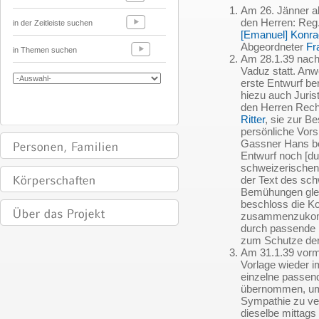
Am 26. Jänner a
den Herren: Reg
in der Zeitleiste suchen
[Emanuel] Konra
Abgeordneter
Fr
in Themen suchen
Am 28.1.39 nachm
Vaduz statt. Anw
erste Entwurf ber
hiezu auch Juris
den Herren Rech
Ritter
, sie zur B
persönliche Vors
Gassner Hans bei
Entwurf noch [
schweizerischen
der Text des sch
Bemühungen glei
beschloss die Ko
zusammenzukomm
durch passende
zum Schutze de
Am 31.1.39 vorm
Vorlage wieder 
einzelne passe
übernommen, um
Sympathie zu ve
dieselbe mittags