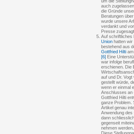
um die Stellungn
auch zugelassen 
die Gründe unse
Beratungen über 
wurde unsere Arb
verdankt und vor
Presse zugesagt.
Auf schriftliche
Union
hatten wir
bestehend aus de
Gottfried Hilti
am 
[6]
Eine Unterstü
war infolge beru
erschienen. Die 
Wirtschaftsansch
auf und Dr. Vogt 
gestellt würde, 
wenn er einmal e
Anschlusses an 
Gottfried Hilti e
ganze Problem. S
Artikel genau int
Anwendung des 
dann schliesslich
gegenseit mitein
nehmen werden, d
Diese Stellungna