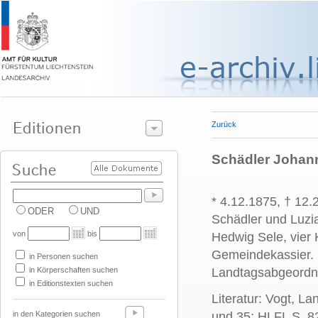
Zurück
Schädler Johann
* 4.12.1875, † 12
ODER
UND
Schädler und Luzi
von
bis
Hedwig Sele, vier
Gemeindekassier. 
in Personen suchen
in Körperschaften suchen
Landtagsabgeordne
in Editionstexten suchen
Literatur: Vogt, La
in den Kategorien suchen
und 35; HLFL S. 8