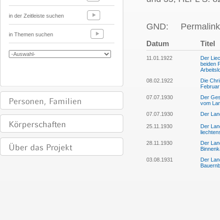
in der Zeitleiste suchen
GND:
Permalink
in Themen suchen
Datum
Titel
11.01.1922
Der Liec
beiden 
Arbeitsl
08.02.1922
Die Chri
Februar
07.07.1930
Der Ges
vom Lan
07.07.1930
Der Lan
25.11.1930
Der Land
liechten
28.11.1930
Der Lan
Binnenk
03.08.1931
Der Land
Bauernb