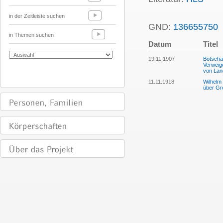
in der Zeitleiste suchen
GND:
136655750
in Themen suchen
Datum
Titel
19.11.1907
Botscha
Verweig
von Lan
11.11.1918
Wilhelm
über Gr