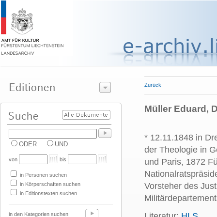
Zurück
Müller Eduard, D
* 12.11.1848 in Dr
ODER
UND
der Theologie in G
von
bis
und Paris, 1872 F
Nationalratspräsi
in Personen suchen
in Körperschaften suchen
Vorsteher des Jus
in Editionstexten suchen
Militärdepartement
in den Kategorien suchen
Literatur:
HLS