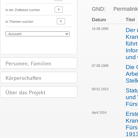
GND:
Permalink
in der Zeitleiste suchen
Datum
Titel
in Themen suchen
16.08.1895
Der 
Kran
führ
Info
und 
07.08.1908
Die 
Arbe
Stel
09.01.1913
Stat
und 
Fürs
April 1914
Erst
Kran
Fürs
1913