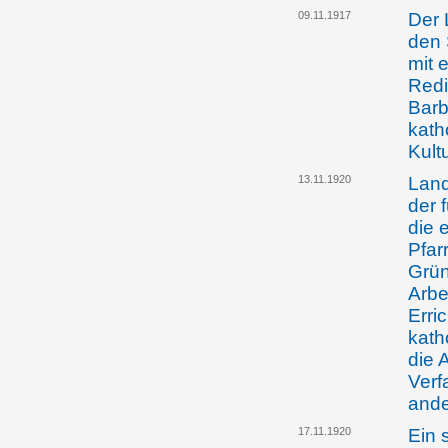
09.11.1917
Der 
den 
mit 
Redi
Barb
kath
Kult
13.11.1920
Land
der 
die 
Pfar
Grün
Arbe
Erri
kath
die 
Verf
ande
17.11.1920
Ein 