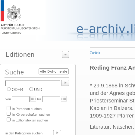
Zurück
Reding Franz An
* 29.9.1868 in Sc
ODER
UND
und der Agnes geb
von
bis
Priesterseminar St
Kaplan in Balzers.
in Personen suchen
in Körperschaften suchen
1909-1927 Pfarrer 
in Editionstexten suchen
Literatur: Näscher
in den Kategorien suchen