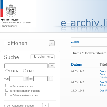
Zurück
Thema "Hochzeitsfeier"
Datum
Titel
ODER
UND
09.03.1943
Das so
Berich
Fürst
von
bis
09.03.1943
Das "L
Fürst 
in Personen suchen
15.04.1943
Das F
in Körperschaften suchen
in Editionstexten suchen
in den Kategorien suchen