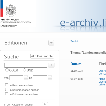
Zurück
Thema "Landesausstell
Datum
Titel
ODER
UND
11.10.1934
Das "L
der L
von
bis
08.07.1938
Hans 
Liech
teilne
in Personen suchen
in Körperschaften suchen
in Editionstexten suchen
in den Kategorien suchen