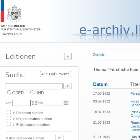
Zurück
Thema "Fürstliche Fami
Datum
Titel
ODER
UND
17.08.1932
Fürsti
03.09.1932
Fürst 
von
bis
Schaa
18.07.1933
Prinz 
in Personen suchen
Ortsg
in Körperschaften suchen
21.07.1933
Regie
in Editionstexten suchen
Liech
Liech
21.11.1935
Das "
in den Kategorien suchen