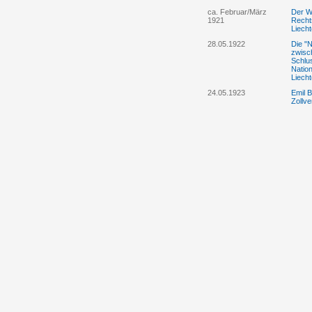
ca. Februar/März
Der Wi
1921
Recht
Liech
28.05.1922
Die "
zwisc
Schlu
Nation
Liech
24.05.1923
Emil 
Zollv