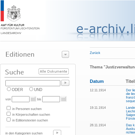
Zurück
Thema "Justizverwaltun
Datum
Titel
ODER
UND
12.11.1914
Der li
die li
franz
von
bis
seque
19.11.1914
Lande
in Personen suchen
Liecht
in Körperschaften suchen
Saigon
Fürst
in Editionstexten suchen
28.11.1914
Das k.
Ausku
richte
in den Kategorien suchen