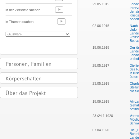
29.05.1915
Lande
Interv
in der Zeitleiste suchen
der al
Kriegs
beden
in Themen suchen
02.06.1915
Nach 
diplo
Landri
Offizi
Betra
15.06.1915
Der ös
Landri
Lande
entho
25.05.1917
Die li
des F.
in rus
österr
23.05.1919
Charl
Stell
die S
18.09.1919
Alt-La
Gehalt
befind
23./24.1.1920
Vertr
Möglic
Schwe
07.04.1920
Die „
Beste
Lande