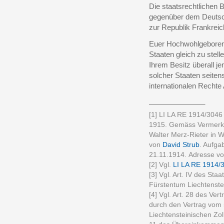
Die staatsrechtlichen
gegenüber dem Deutsch
zur Republik Frankreic
Euer Hochwohlgeboren 
Staaten gleich zu stel
Ihrem Besitz überall j
solcher Staaten seiten
internationalen Recht
______________
[1] LI LA RE 1914/3046
1915. Gemäss Vermerk 
Walter Merz-Rieter in 
von
David Strub
. Aufga
21.11.1914. Adresse von
[2] Vgl.
LI LA RE 1914/
[3] Vgl. Art. IV des Sta
Fürstentum Liechtenstei
[4] Vgl. Art. 28 des Ve
durch den Vertrag vom 
Liechtensteinischen Zol