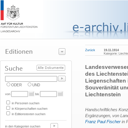
Zurück
19.11.1914
Kategorie: Liecht
Landesverweser 
des Liechtenste
Liegenschaften 
ODER
UND
Souveränität un
Liechtenstein
von
bis
in Personen suchen
in Körperschaften suchen
Handschriftliches Konz
in Editionstexten suchen
Ergänzungen, von La
Franz Paul Fischer
in 
in den Kategorien suchen