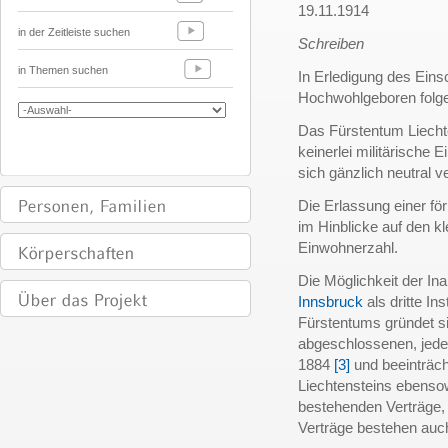
19.11.1914
in der Zeitleiste suchen
Schreiben
in Themen suchen
In Erledigung des Eins
Hochwohlgeboren folgen
Das Fürstentum Liechten
keinerlei militärische 
sich gänzlich neutral ve
Die Erlassung einer för
im Hinblicke auf den k
Einwohnerzahl.
Die Möglichkeit der 
Innsbruck
als dritte Ins
Fürstentums gründet si
abgeschlossenen, jede
1884
[3]
und beeinträcht
Liechtensteins ebenso
bestehenden Verträge, 
Verträge bestehen auc