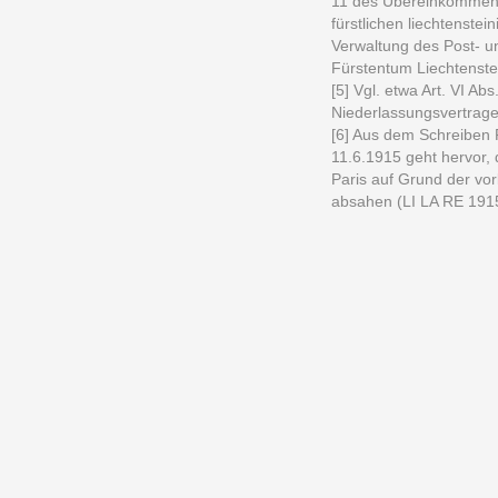
11 des Übereinkommens 
fürstlichen liechtenste
Verwaltung des Post- u
Fürstentum Liechtenste
[5] Vgl. etwa Art. VI Ab
Niederlassungsvertrage
[6] Aus dem Schreiben 
11.6.1915 geht hervor,
Paris auf Grund der vo
absahen (LI LA RE 191