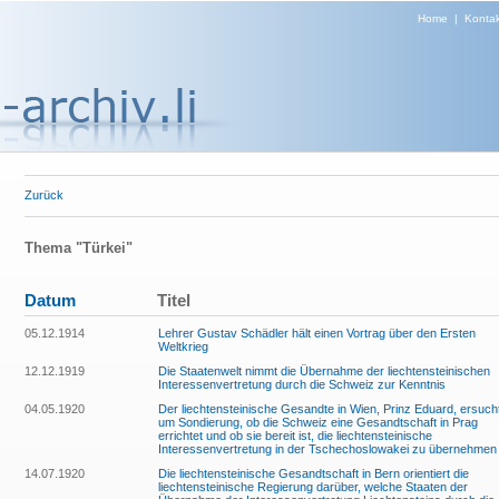
Home
|
Kontak
Zurück
Thema "Türkei"
Datum
Titel
05.12.1914
Lehrer Gustav Schädler hält einen Vortrag über den Ersten
Weltkrieg
12.12.1919
Die Staatenwelt nimmt die Übernahme der liechtensteinischen
Interessenvertretung durch die Schweiz zur Kenntnis
04.05.1920
Der liechtensteinische Gesandte in Wien, Prinz Eduard, ersuch
um Sondierung, ob die Schweiz eine Gesandtschaft in Prag
errichtet und ob sie bereit ist, die liechtensteinische
Interessenvertretung in der Tschechoslowakei zu übernehmen
14.07.1920
Die liechtensteinische Gesandtschaft in Bern orientiert die
liechtensteinische Regierung darüber, welche Staaten der