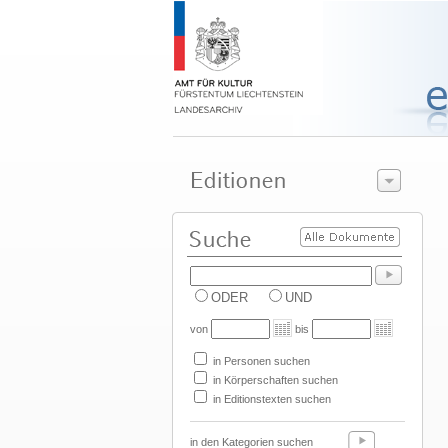
ODER
UND
von
bis
in Personen suchen
in Körperschaften suchen
in Editionstexten suchen
in den Kategorien suchen