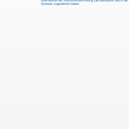
Übernahme der Interessenvertretung Liechtensteins durch die
Schweiz zugestimmt haben