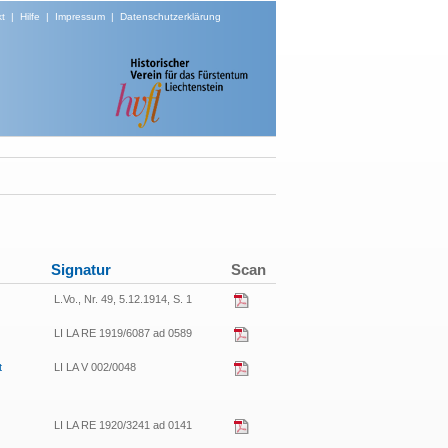
t
|
Hilfe
|
Impressum
|
Datenschutzerklärung
Signatur
Scan
L.Vo., Nr. 49, 5.12.1914, S. 1
LI LA RE 1919/6087 ad 0589
t
LI LA V 002/0048
LI LA RE 1920/3241 ad 0141