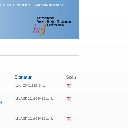
t
|
Hilfe
|
Impressum
|
Datenschutzerklärung
Signatur
Scan
L.Vo. 25.4.1913, S. 1.
LI LA SF 27/1923/452 ad 8.
rg
LI LA SF 27/1923/452 ad 8.