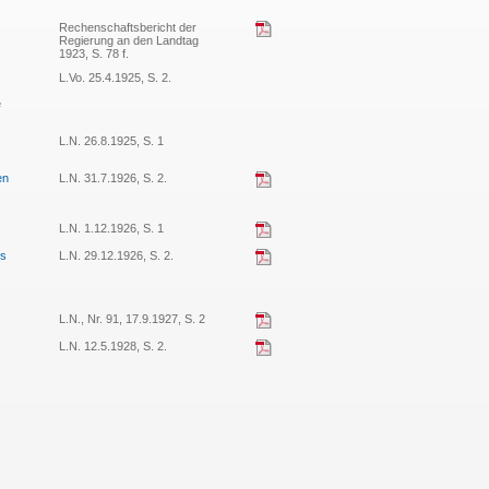
Rechenschaftsbericht der
Regierung an den Landtag
1923, S. 78 f.
L.Vo. 25.4.1925, S. 2.
e
L.N. 26.8.1925, S. 1
en
L.N. 31.7.1926, S. 2.
L.N. 1.12.1926, S. 1
es
L.N. 29.12.1926, S. 2.
L.N., Nr. 91, 17.9.1927, S. 2
L.N. 12.5.1928, S. 2.