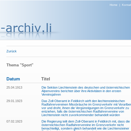
Home
|
Kontak
Zurück
Thema "Sport"
Datum
Titel
25.04.1913
Die Sektion Liechtenstein des deutschen und österreichischen
Alpenvereins berichtet über ihre Aktivitäten in den ersten
Vereinsjahren
29.01.1923
Das Zoll-Oberamt in Feldkirch wirft den liechtensteinischen
Radfahrervereinen Missbräuche im Grenzverkehr mit Vorarlbe
vor und droht, ihnen die Vergünstigungen im Grenzverkehr zu
entziehen, falls die österreichischen Radfahrervereine von
Liechtenstein nicht zuvorkommender behandelt würden
07.02.1923
Die Regierung teilt dem Zoll-Oberamt in Feldkirch mit, dass die
österreichischen Radfahrervereine im Grenzverkehr nicht
benachteiligt, sondern gleich behandelt wie die Liechtensteiner