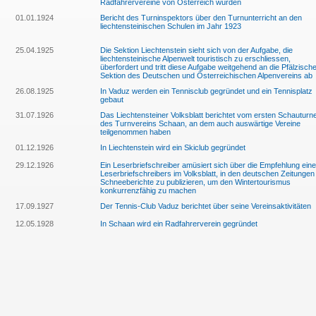
Radfahrervereine von Österreich würden
01.01.1924
Bericht des Turninspektors über den Turnunterricht an den
liechtensteinischen Schulen im Jahr 1923
25.04.1925
Die Sektion Liechtenstein sieht sich von der Aufgabe, die
liechtensteinische Alpenwelt touristisch zu erschliessen,
überfordert und tritt diese Aufgabe weitgehend an die Pfälzisch
Sektion des Deutschen und Österreichischen Alpenvereins ab
26.08.1925
In Vaduz werden ein Tennisclub gegründet und ein Tennisplatz
gebaut
31.07.1926
Das Liechtensteiner Volksblatt berichtet vom ersten Schauturn
des Turnvereins Schaan, an dem auch auswärtige Vereine
teilgenommen haben
01.12.1926
In Liechtenstein wird ein Skiclub gegründet
29.12.1926
Ein Leserbriefschreiber amüsiert sich über die Empfehlung ein
Leserbriefschreibers im Volksblatt, in den deutschen Zeitungen
Schneeberichte zu publizieren, um den Wintertourismus
konkurrenzfähig zu machen
17.09.1927
Der Tennis-Club Vaduz berichtet über seine Vereinsaktivitäten
12.05.1928
In Schaan wird ein Radfahrerverein gegründet