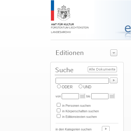
ODER
UND
von
bis
in Personen suchen
in Körperschaften suchen
in Editionstexten suchen
in den Kategorien suchen