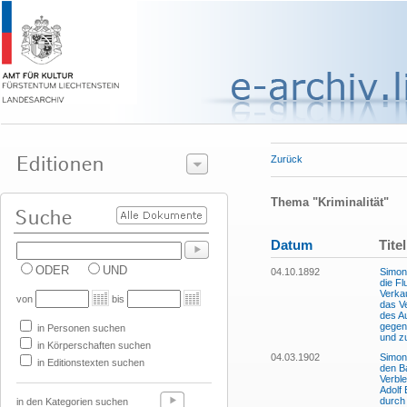
Zurück
Thema "Kriminalität"
Datum
Titel
ODER
UND
04.10.1892
Simon 
die Fl
Verka
von
bis
das V
des A
gegen
in Personen suchen
und z
in Körperschaften suchen
04.03.1902
Simon 
in Editionstexten suchen
den Ba
Verble
Adolf
durch
in den Kategorien suchen