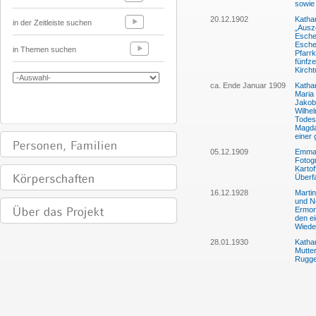
sowie
20.12.1902
Kathar
in der Zeitleiste suchen
„Ausz
Esche
Esche
in Themen suchen
Pfarrk
fünfze
Kircht
ca. Ende Januar 1909
Kathar
Maria 
Jakob 
Wilhe
Todesf
Magda
einer 
05.12.1909
Emma 
Fotogr
Kartof
Überfa
16.12.1928
Marti
und Ne
Ermor
den e
Wieder
28.01.1930
Kathar
Mutter
Rugge