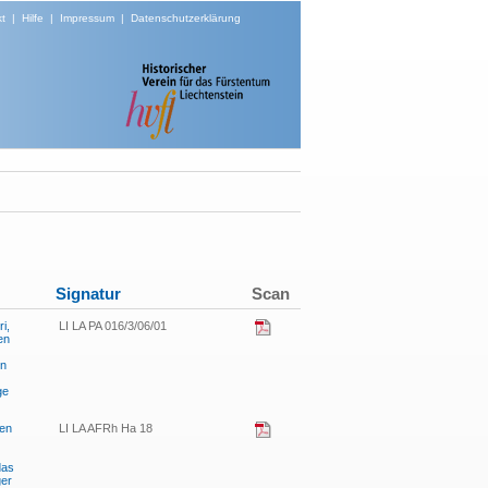
t
|
Hilfe
|
Impressum
|
Datenschutzerklärung
Signatur
Scan
i,
LI LA PA 016/3/06/01
en
en
ge
ten
LI LA AFRh Ha 18
das
ger