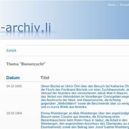
Home
|
Kontak
Zurück
Thema "Bienenzucht"
Datum
Titel
04.10.1892
Simon Büchel an Ulrich Öhri über den Besuch bei Katharina Öhr
die Flucht des Ferdinand Büchels vor einer Zuchthausstrafe, d
Verkauf der Nutztiere des verstorbenen Jakob Matt in Mauren,
das Verbot von Viehmärkten im Vorarlberger Grenzgebiet weg
des Ausbruchs der Maul- und Klauenseuche, die Achtung
gegenüber „Weibsbildern“ sowie die Beschwerde über zu weni
und zu kurze Briefe aus Amerika
19.03.1904
Emma Rheinberger an Alois Rheinberger über den angekündig
Besuch eines Cousins aus Amerika, die Errichtung eines
Bienenhäuschens beim Roten Haus in Vaduz, die Arbeit in den
Weinbergen, den angestrebten Anschluss des Oberlandes an 
Eisenbahnnetz sowie den Beitrag über Josef Gabriel Rheinber