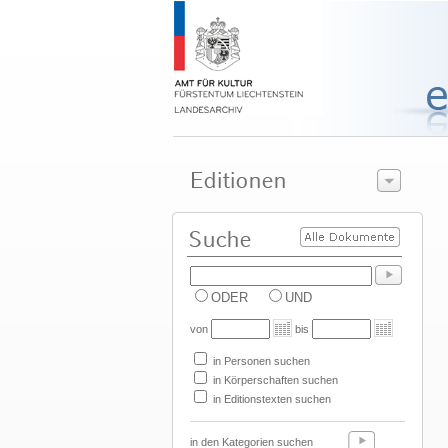
ODER
UND
von
bis
in Personen suchen
in Körperschaften suchen
in Editionstexten suchen
in den Kategorien suchen