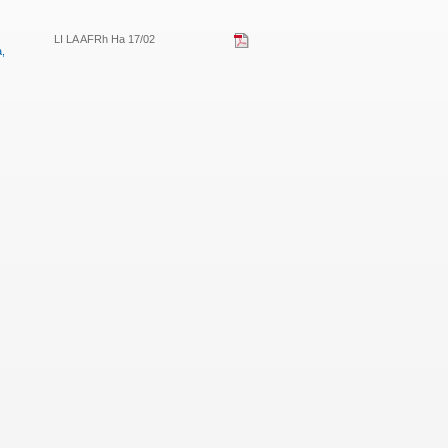
LI LA AFRh Ha 17/02
a,