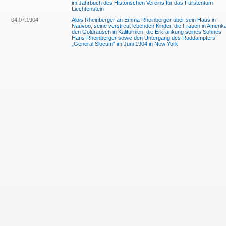
im Jahrbuch des Historischen Vereins für das Fürstentum
Liechtenstein
04.07.1904
Alois Rheinberger an Emma Rheinberger über sein Haus in
Nauvoo, seine verstreut lebenden Kinder, die Frauen in Amerik
den Goldrausch in Kalifornien, die Erkrankung seines Sohnes
Hans Rheinberger sowie den Untergang des Raddampfers
„General Slocum“ im Juni 1904 in New York