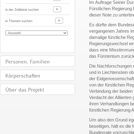
Im Auftrage Seiner Dur
Fürstlichen Regierung 
in der Zeitleiste suchen
dieser Note zu unterbre
in Themen suchen
Es dürfte dem Bundesra
vergangenen Jahres i
damalige fürstliche Re
Regierungswechsel eing
dass eine Misstimmung 
das Fürstentum zurückg
Die Nachforschungen 
und in Liechtenstein o
der Eidgenossenschaft
von der fürstlichen Reg
Verbindung der beiden 
Verdacht der Alliierte
ihren Verhandlungen be
fürstlichen Regierung
Um also den Grund irg
beseitigen, hält es di
Bundesrate vorzuschla