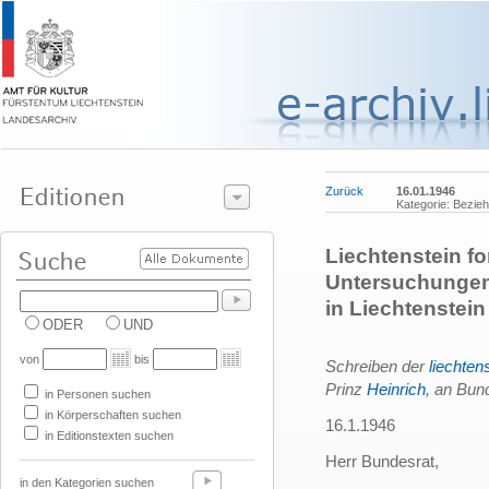
Zurück
16.01.1946
Kategorie: Bezie
Liechtenstein fo
Untersuchungen
in Liechtenstein
ODER
UND
von
bis
Schreiben der
liechten
Prinz
Heinrich
, an Bun
in Personen suchen
in Körperschaften suchen
16.1.1946
in Editionstexten suchen
Herr Bundesrat,
in den Kategorien suchen