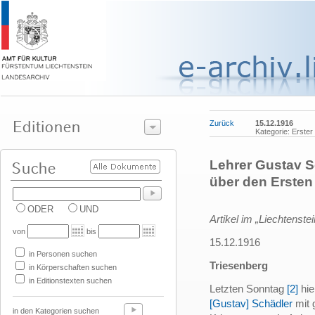
Zurück
15.12.1916
Kategorie: Erster
Lehrer Gustav Sc
über den Ersten
ODER
UND
Artikel im „Liechtenstei
von
bis
15.12.1916
in Personen suchen
Triesenberg
in Körperschaften suchen
in Editionstexten suchen
Letzten Sonntag
[2]
hie
[Gustav] Schädler
mit 
in den Kategorien suchen