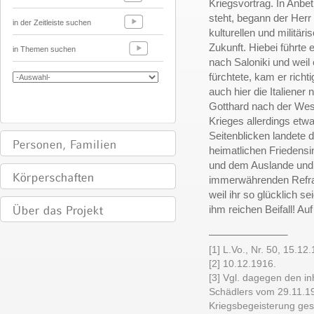
Kriegsvortrag. In Anbe
steht, begann der Herr 
in der Zeitleiste suchen
kulturellen und militär
Zukunft. Hiebei führte
in Themen suchen
nach Saloniki und weil
fürchtete, kam er richt
auch hier die Italiener 
Gotthard nach der West
Krieges allerdings etwa
Seitenblicken landete 
heimatlichen Friedensi
und dem Auslande und
immerwährenden Refrain
weil ihr so glücklich se
ihm reichen Beifall! Au
______________
[1] L.Vo., Nr. 50, 15.12.
[2] 10.12.1916.
[3] Vgl. dagegen den in
Schädlers vom 29.11.1
Kriegsbegeisterung ges