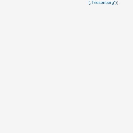
(„Triesenberg")
).