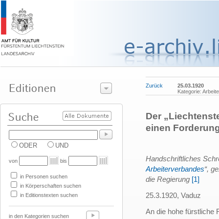
Zurück
25.03.1920
Kategorie: Arbeit
Der „Liechtenste
einen Forderung
ODER
UND
Handschriftliches Schr
von
bis
Arbeiterverbandes
“, g
in Personen suchen
die Regierung
[1]
in Körperschaften suchen
25.3.1920, Vaduz
in Editionstexten suchen
An die hohe fürstliche
in den Kategorien suchen