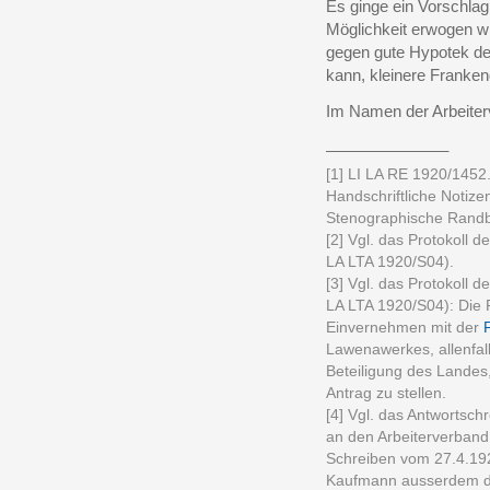
Es ginge ein Vorschlag
Möglichkeit erwogen w
gegen gute Hypotek d
kann, kleinere Franke
Im Namen der Arbeiter
______________
[1] LI LA RE 1920/1452
Handschriftliche Notizen
Stenographische Rand
[2] Vgl. das Protokoll 
LA LTA 1920/S04).
[3] Vgl. das Protokoll 
LA LTA 1920/S04): Die
Einvernehmen mit der
Lawenawerkes, allenfall
Beteiligung des Landes
Antrag zu stellen.
[4] Vgl. das Antwortsc
an den Arbeiterverband
Schreiben vom 27.4.192
Kaufmann ausserdem di