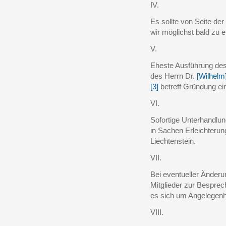
IV.
Es sollte von Seite de
wir möglichst bald zu
V.
Eheste Ausführung de
des Herrn Dr.
[Wilhelm
[3]
betreff Gründung ei
VI.
Sofortige Unterhandlu
in Sachen Erleichterung
Liechtenstein.
VII.
Bei eventueller Änder
Mitglieder zur Bespre
es sich um Angelegenhe
VIII.