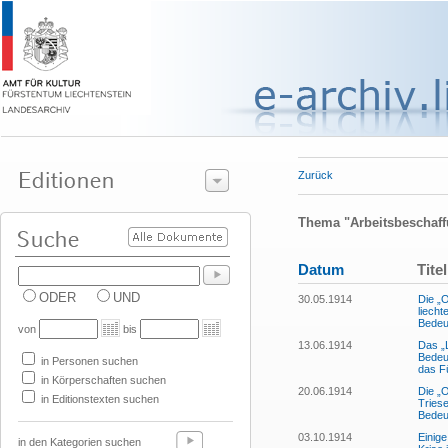
Zurück
Thema "Arbeitsbeschaf
Datum
Titel
ODER
UND
30.05.1914
Die „
liecht
Bedeut
von
bis
13.06.1914
Das „L
Bedeut
in Personen suchen
das F
in Körperschaften suchen
20.06.1914
Die „
in Editionstexten suchen
Triese
Bedeu
03.10.1914
Einige
in den Kategorien suchen