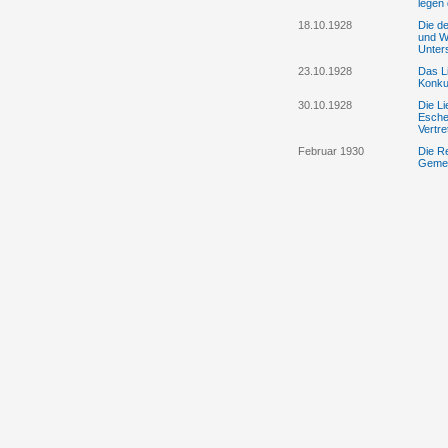
legen
18.10.1928
Die d
und Wi
Unter
23.10.1928
Das Li
Konku
30.10.1928
Die L
Esche
Vertr
Februar 1930
Die Re
Gemei
Verwa