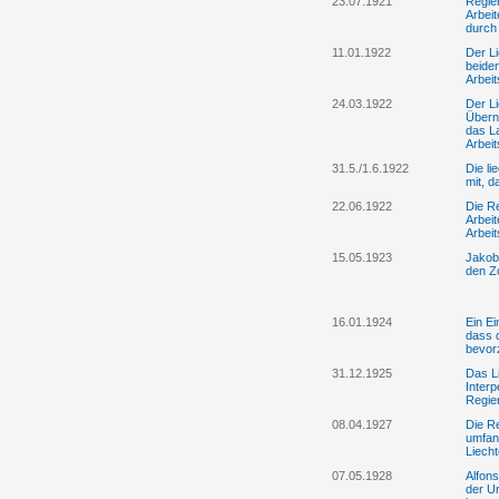
23.07.1921
Regier
Arbei
durch 
11.01.1922
Der Li
beide
Arbeit
24.03.1922
Der L
Übern
das L
Arbeit
31.5./1.6.1922
Die li
mit, d
22.06.1922
Die R
Arbeit
Arbei
15.05.1923
Jakob
den Z
16.01.1924
Ein Ei
dass d
bevor
31.12.1925
Das Li
Interp
Regie
08.04.1927
Die Re
umfang
Liecht
07.05.1928
Alfon
der U