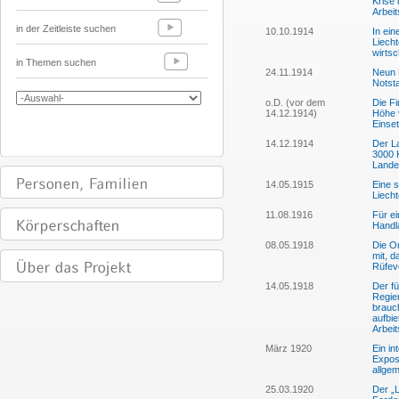
Krise
Arbei
in der Zeitleiste suchen
10.10.1914
In ein
Liecht
wirtsc
in Themen suchen
24.11.1914
Neun 
Nots
o.D. (vor dem
Die F
14.12.1914)
Höhe 
Einse
14.12.1914
Der La
3000 K
Lande
14.05.1915
Eine 
Liecht
11.08.1916
Für ei
Handl
08.05.1918
Die O
mit, d
Rüfev
14.05.1918
Der fü
Regier
brauc
aufbi
Arbeit
März 1920
Ein in
Expos
allgem
25.03.1920
Der „L