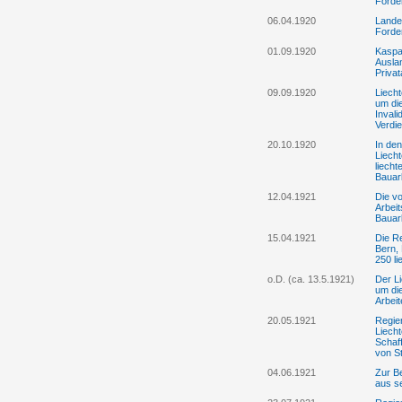
Forde
06.04.1920
Lande
Forde
01.09.1920
Kaspar
Auslan
Priva
09.09.1920
Liecht
um die
Inval
Verdi
20.10.1920
In de
Liech
liecht
Bauarb
12.04.1921
Die vo
Arbeit
Bauarb
15.04.1921
Die Re
Bern,
250 li
o.D. (ca. 13.5.1921)
Der Li
um die
Arbeit
20.05.1921
Regie
Liecht
Schaff
von S
04.06.1921
Zur Be
aus se