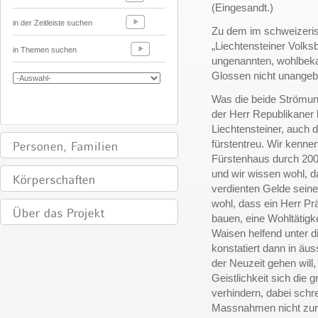
(Eingesandt.)
in der Zeitleiste suchen
Zu dem im schweizeris
„Liechtensteiner Volks
in Themen suchen
ungenannten, wohlbekan
Glossen nicht unangebr
Was die beide Strömun
der Herr Republikaner 
Liechtensteiner, auch d
fürstentreu. Wir kennen
Fürstenhaus durch 20
und wir wissen wohl, d
verdienten Gelde sein
wohl, dass ein Herr Pr
bauen, eine Wohltätigk
Waisen helfend unter di
konstatiert dann in äu
der Neuzeit gehen will
Geistlichkeit sich die 
verhindern, dabei schre
Massnahmen nicht zurü