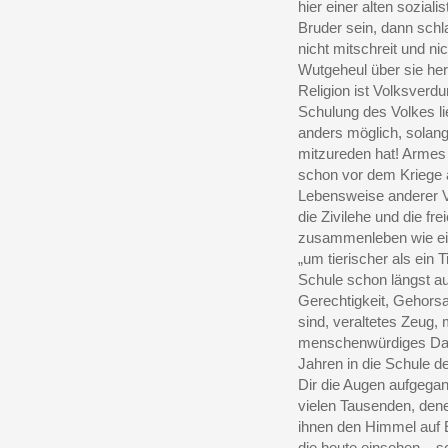
hier einer alten soziali
Bruder sein, dann schla
nicht mitschreit und ni
Wutgeheul über sie he
Religion ist Volksver
Schulung des Volkes li
anders möglich, solang
mitzureden hat! Armes 
schon vor dem Kriege 
Lebensweise anderer V
die Zivilehe und die f
zusammenleben wie ein
„um tierischer als ein T
Schule schon längst auf
Gerechtigkeit, Gehor
sind, veraltetes Zeug
menschenwürdiges Dase
Jahren in die Schule d
Dir die Augen aufgegan
vielen Tausenden, dene
ihnen den Himmel auf E
die heute einsehen – 