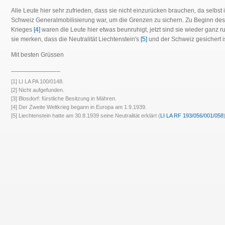
Alle Leute hier sehr zufrieden, dass sie nicht einzurücken brauchen, da selbst 
Schweiz Generalmobilisierung war, um die Grenzen zu sichern. Zu Beginn des
Krieges
[4]
waren die Leute hier etwas beunruhigt, jetzt sind sie wieder ganz r
sie merken, dass die Neutralität Liechtenstein's
[5]
und der Schweiz gesichert is
Mit besten Grüssen
______________
[1] LI LA PA 100/0148.
[2] Nicht aufgefunden.
[3] Blosdorf: fürstliche Besitzung in Mähren.
[4] Der Zweite Weltkrieg begann in Europa am 1.9.1939.
[5] Liechtenstein hatte am 30.8.1939 seine Neutralität erklärt (
LI LA RF 193/056/001/058