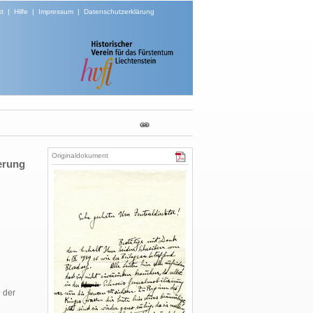
t
|
Hilfe
|
Impressum
|
Datenschutzerklärung
Originaldokument
kerung
 der