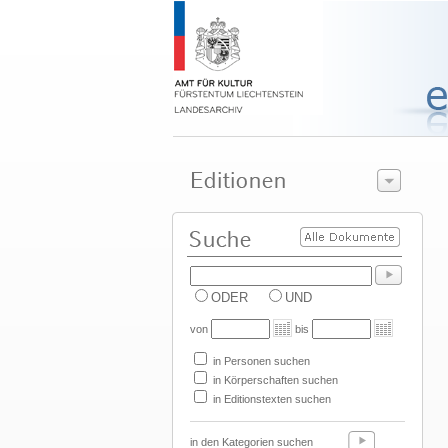
ODER
UND
von
bis
in Personen suchen
in Körperschaften suchen
in Editionstexten suchen
in den Kategorien suchen