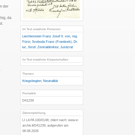
in der
uhig, da
t.
Im Text erwähnte Personen
Liechtenstein Franz Josef II. von, reg.
Fürst
;
Svoboda Franz (Frantisek), Dr.
iur., fürstl. Zentraldirektor, Justizrat
Im Text erwähnte Körperschaften
).
Themen
Kriegsbeginn
;
Neutralität
Permalink
D41239
Zitierempfehlung
LI LA PA 100/0148; zitiert nach: www.e-
archiv.li/D41239; aufgerufen am
08.08.2026