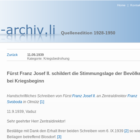
Home
|
Kontak
Quellenedition 1928-1950
Zurück
11.09.1939
Kategorie: Kriegsbedrohung
Fürst Franz Josef II. schildert die Stimmungslage der Bevöl
bei Kriegsbeginn
Handschriftliches Schreiben von Fürst
Franz Josef II.
an Zentraldirektor
Franz
Svoboda
in Olmütz
[1]
11.9.1939, Vaduz
Sehr geehrter Herr Zentraldirektor!
Bestätige mit Dank den Erhalt Ihrer beiden Schreiben vom 6. IX.1939
[2]
so wie
Beilagen betreffend Blosdorf.
[3]