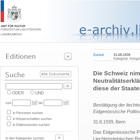
Zurück
31.08.1939
Kategorie: Krieg
Die Schweiz nim
Neutralitätserkl
diese der Staat
ODER
UND
von
bis
Bestätigung der liecht
Eidgenössische Politi
in Personen suchen
in Körperschaften suchen
31.8.1939, Bern
in Editionstexten suchen
Das Eidgenössische Pol
Liechtensteinischen R
in den Kategorien suchen