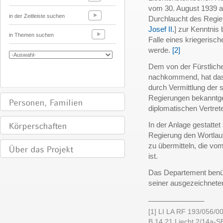
vom 30. August 1939 an
in der Zeitleiste suchen
Durchlaucht des Regier
Josef II.
] zur Kenntnis
in Themen suchen
Falle eines kriegerisch
werde.
[2]
Dem von der Fürstlic
nachkommend, hat das
durch Vermittlung der
Regierungen bekanntge
diplomatischen Vertrete
In der Anlage gestattet
Regierung den Wortlaut
zu übermitteln, die v
ist.
Das Departement benüt
seiner ausgezeichnete
______________
[1] LI LA RF 193/056/0
B.14.21.Liecht.2/14a-S