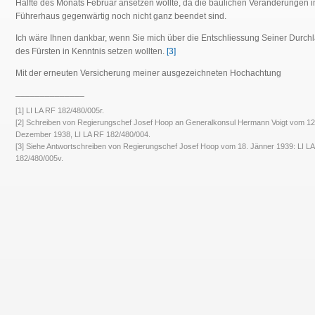
Hälfte des Monats Februar ansetzen wollte, da die baulichen Veränderungen 
Führerhaus gegenwärtig noch nicht ganz beendet sind.
Ich wäre Ihnen dankbar, wenn Sie mich über die Entschliessung Seiner Durch
des Fürsten in Kenntnis setzen wollten.
[3]
Mit der erneuten Versicherung meiner ausgezeichneten Hochachtung
______________
[1] LI LA RF 182/480/005r.
[2] Schreiben von Regierungschef Josef Hoop an Generalkonsul Hermann Voigt vom 12
Dezember 1938, LI LA RF 182/480/004.
[3] Siehe Antwortschreiben von Regierungschef Josef Hoop vom 18. Jänner 1939: LI L
182/480/005v.