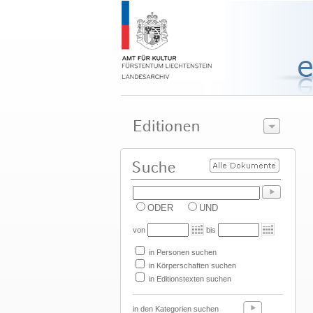
ODER
UND
von
bis
in Personen suchen
in Körperschaften suchen
in Editionstexten suchen
in den Kategorien suchen