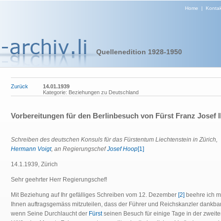
Home
|
Kontak
Quellenedition 1928-1950
Zurück
14.01.1939
Kategorie: Beziehungen zu Deutschland
Vorbereitungen für den Berlinbesuch von Fürst Franz Josef II
Schreiben des deutschen Konsuls für das Fürstentum Liechtenstein in Zürich,
Hermann Voigt
, an Regierungschef
Josef Hoop
[1]
14.1.1939, Zürich
Sehr geehrter Herr Regierungschef!
Mit Beziehung auf Ihr gefälliges Schreiben vom 12. Dezember
[2]
beehre ich m
Ihnen auftragsgemäss mitzuteilen, dass der Führer und Reichskanzler dankba
wenn Seine Durchlaucht der
Fürst
seinen Besuch für einige Tage in der zweit