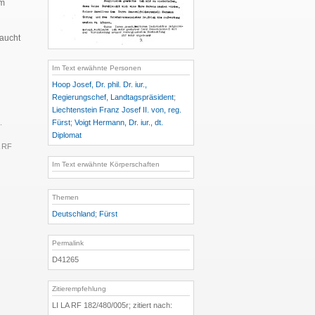
im
laucht
Im Text erwähnte Personen
Hoop Josef, Dr. phil. Dr. iur.,
Regierungschef, Landtagspräsident
;
Liechtenstein Franz Josef II. von, reg.
Fürst
;
Voigt Hermann, Dr. iur., dt.
.
Diplomat
A RF
Im Text erwähnte Körperschaften
Themen
Deutschland
;
Fürst
Permalink
D41265
Zitierempfehlung
LI LA RF 182/480/005r; zitiert nach: