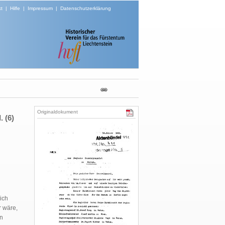
t
|
Hilfe
|
Impressum
|
Datenschutzerklärung
Originaldokument
. (6)
ich
r wäre,
en