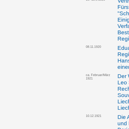
Vert
Fürs
"Sch
Eini
Verf
Best
Regi
08.11.1920
Edua
Regi
Hans
eine
ca. Februar/März
Der 
1921
Leo 
Rech
Souv
Liec
Liec
10.12.1921
Die 
und 