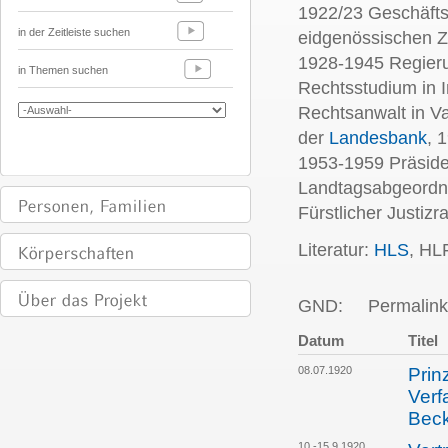
1922/23 Geschäftst
in der Zeitleiste suchen
eidgenössischen Zo
1928-1945 Regieru
in Themen suchen
Rechtsstudium in I
Rechtsanwalt in V
der
Landesbank
, 
1953-1959 Präside
Landtagsabgeordne
Fürstlicher Justizra
Literatur:
HLS
, HL
GND:
Permalink
Datum
Titel
08.07.1920
Prin
Verf
Bec
10.-15.9.1920