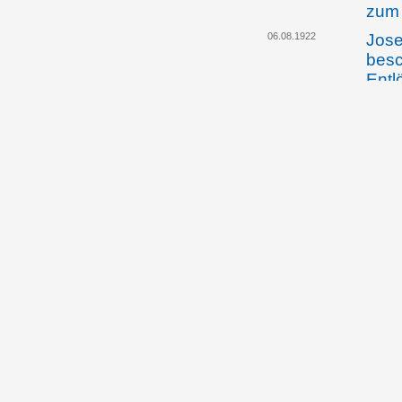
zum 
06.08.1922
Jose
besc
Entl
12.08.1922
Das 
Auss
der 
vorg
Sic
07.02.1923
Jose
teil
Wien
auf 
ausw
09.02.1923
Die 
Vors
Gesc
öste