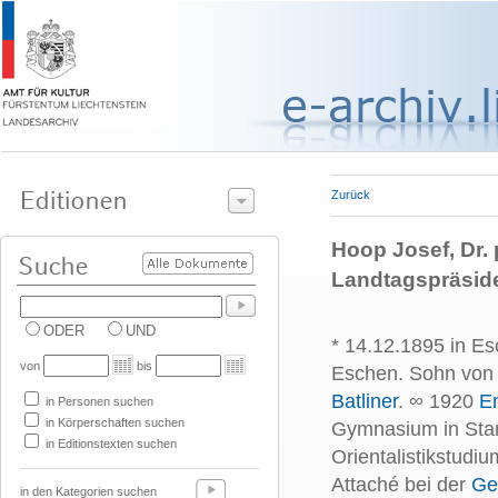
Zurück
Hoop Josef, Dr. p
Landtagspräsid
ODER
UND
* 14.12.1895 in Es
von
bis
Eschen. Sohn vo
Batliner
. ∞ 1920
Em
in Personen suchen
in Körperschaften suchen
Gymnasium in Stan
in Editionstexten suchen
Orientalistikstudiu
Attaché bei der
Ge
in den Kategorien suchen