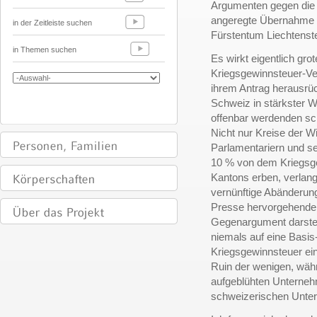
Argumenten gegen die 
angeregte Übernahme d
in der Zeitleiste suchen
Fürstentum Liechtenste
in Themen suchen
Es wirkt eigentlich gr
Kriegsgewinnsteuer-Ve
ihrem Antrag herausrüc
Schweiz in stärkster 
offenbar werdenden sc
Nicht nur Kreise der W
Parlamentariern und se
10 % von dem Kriegsg
Kantons erben, verlan
vernünftige Abänderung
Presse hervorgehende S
Gegenargument darstell
niemals auf eine Basi
Kriegsgewinnsteuer ei
Ruin der wenigen, wäh
aufgeblühten Unterneh
schweizerischen Unte