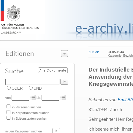
Zurück
31.05.1944
Kategorie: Bezie
Der Industrielle
Anwendung der
Kriegsgewinnste
ODER
UND
von
bis
Schreiben von
Emil Bü
in Personen suchen
31.5.1944, Zürich
in Körperschaften suchen
in Editionstexten suchen
Sehr geehrter Herr Re
ich beehre mich, Ihnen
in den Kategorien suchen