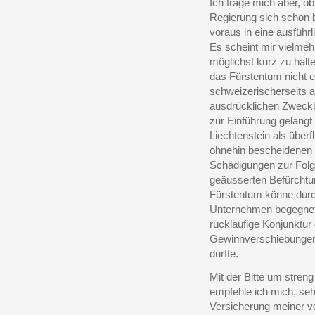
Ich frage mich aber, o
Regierung sich schon 
voraus in eine ausführ
Es scheint mir vielmeh
möglichst kurz zu halt
das Fürstentum nicht 
schweizerischerseits 
ausdrücklichen Zweck
zur Einführung gelangt
Liechtenstein als über
ohnehin bescheidenen
Schädigungen zur Folg
geäusserten Befürcht
Fürstentum könne durc
Unternehmen begegnet
rückläufige Konjunktur
Gewinnverschiebungen 
dürfte.
Mit der Bitte um stren
empfehle ich mich, seh
Versicherung meiner v