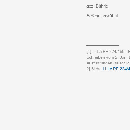
gez. Bührle
Beilage
: erwähnt
______________
[1] LI LA RF 224/460f.
Schreiben vom 2. Juni 
Ausführungen (fälschlic
2] Siehe
LI LA RF 224/