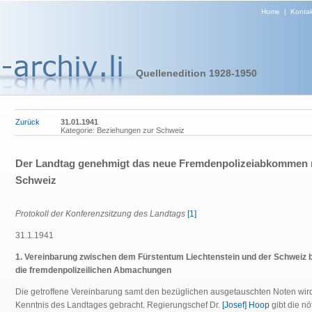
Home
|
Kontak
Quellenedition 1928-1950
Zurück
31.01.1941
Kategorie: Beziehungen zur Schweiz
Der Landtag genehmigt das neue Fremdenpolizeiabkommen 
Schweiz
Protokoll der Konferenzsitzung des Landtags
[1]
31.1.1941
1. Vereinbarung zwischen dem Fürstentum Liechtenstein und der Schweiz b
die fremdenpolizeilichen Abmachungen
Die getroffene Vereinbarung samt den bezüglichen ausgetauschten Noten wird
Kenntnis des Landtages gebracht. Regierungschef Dr.
[Josef] Hoop
gibt die nö