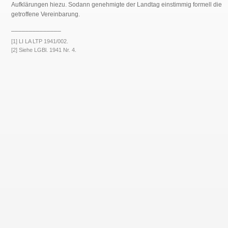
Aufklärungen hiezu. Sodann genehmigte der Landtag einstimmig formell die
getroffene Vereinbarung.
______________
[1] LI LA LTP 1941/002.
[2] Siehe LGBl. 1941 Nr. 4.