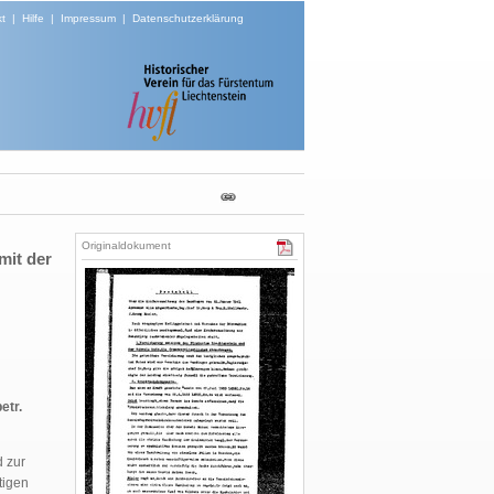
t
|
Hilfe
|
Impressum
|
Datenschutzerklärung
Originaldokument
mit der
etr.
 zur
tigen