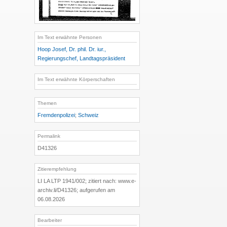
Im Text erwähnte Personen
Hoop Josef, Dr. phil. Dr. iur.,
Regierungschef, Landtagspräsident
Im Text erwähnte Körperschaften
Themen
Fremdenpolizei
;
Schweiz
Permalink
D41326
Zitierempfehlung
LI LA LTP 1941/002; zitiert nach: www.e-
archiv.li/D41326; aufgerufen am
06.08.2026
Bearbeiter