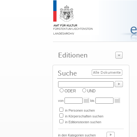
ODER
UND
von
bis
in Personen suchen
in Körperschaften suchen
in Editionstexten suchen
in den Kategorien suchen