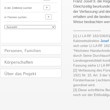
Franz Josef II. die Re
Gleichzeitig beurkunde
in der Zeitleiste suchen
der Verfassung und der
erhalten und die landes
in Themen suchen
Weise beobachten we
______________
[1] LI LA RF 182/106/0
Kabinettsdirektor
Josef
sich unter LI LA RF 18
"Höchsten Handschreib
durch Seine Durchlauch
Landesgesetzblatt kund
Fassung siehe LI LA 
[2] Verfassung des Für
1921 Nr. 15. Art. 3 der
Fürstenhause Liechtens
geordnet wird.
[3] Diese schriftliche 
noch vor der Erbhuldig