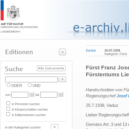
Zurück
25.07.1938
Kategorie: Fürst
Fürst Franz Jose
Fürstentums Lie
ODER
UND
Handschreiben von Fü
von
bis
Regierungschef
Josef
in Personen suchen
25.7.1938, Vaduz
in Körperschaften suchen
Lieber Regierungschef
in Editionstexten suchen
Gemäss Art. 3 und 13 
in den Kategorien suchen