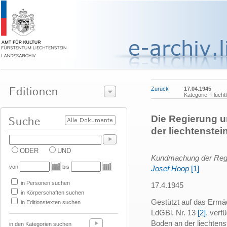
Zurück
17.04.1945
Kategorie: Flücht
Die Regierung u
der liechtenste
ODER
UND
Kundmachung der Regie
von
bis
Josef Hoop
[1]
in Personen suchen
17.4.1945
in Körperschaften suchen
Gestützt auf das Ermä
in Editionstexten suchen
LdGBl. Nr. 13
[2]
, verf
Boden an der liechten
in den Kategorien suchen