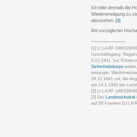
Ich bitte deshalb die H
Wiedererwägung zu zi
abzusehen.
[3]
Mit vorzüglicher Hoch
______________
[1] LI LA RF 188/326/0
Geschäftsgang: Regie
5.12.1941 "zur Erhebun
Sicherheitskorps
weiter
einlangte. Wachtmeiste
29.12.1941 mit, die Ang
am 14.1.1942 der Land
[2] LI LA RF 188/326/0
[3] Der
Landesschulrat
auf 50 Franken (LI LA 