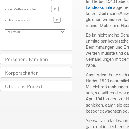
Im Herbst 1940 habe i
Landesschule
abgemeld
in der Zeitleiste suchen
kurzer Zeit meine Aus
gleichen Grunde verkauf
in Themen suchen
meiner Möbel und Hau
Es ist nicht meine Sch
unmittelbar bevorstehe
Bestimmungen und Er
werden musste und das
Verhandlungen mit dem 
habe.
Ausserdem hatte sich 
Herbst 1940 namentlic
Mittelohrerkrankungen 
sah, sie während des
April 1941 zuerst zur
schicken, damit sie ge
besser gewachsen sei
Sie war also fast währe
gar nicht in Liechtenst