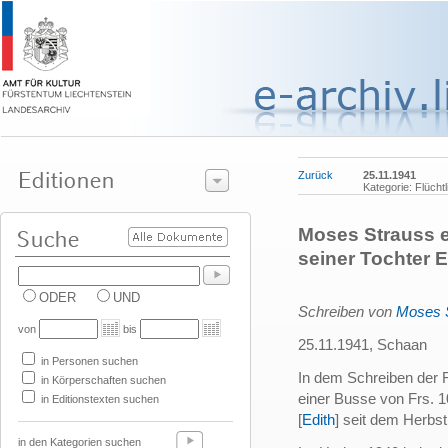
Zurück
25.11.1941
Kategorie: Flücht
Moses Strauss e
seiner Tochter E
ODER
UND
Schreiben von
Moses 
von
bis
25.11.1941, Schaan
in Personen suchen
In dem Schreiben der F
in Körperschaften suchen
einer Busse von Frs. 10
in Editionstexten suchen
[
Edith
] seit dem Herbs
in den Kategorien suchen