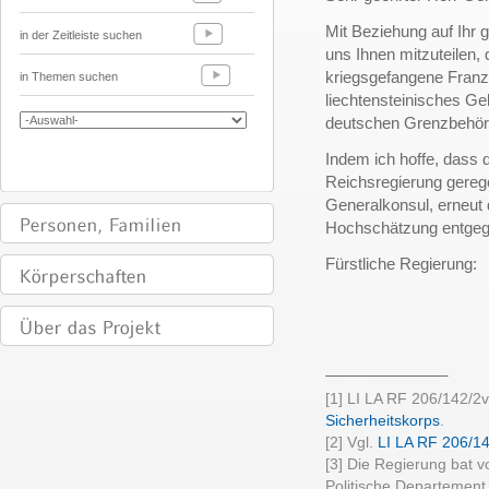
Mit Beziehung auf Ihr 
in der Zeitleiste suchen
uns Ihnen mitzuteilen, 
kriegsgefangene Franz
in Themen suchen
liechtensteinisches Ge
deutschen Grenzbehör
Indem ich hoffe, dass d
Reichsregierung geregelt
Generalkonsul, erneut 
Hochschätzung entge
Fürstliche Regierung:
______________
[1] LI LA RF 206/142/2
Sicherheitskorps
.
[2] Vgl.
LI LA RF 206/1
[3] Die Regierung bat 
Politische Departement,