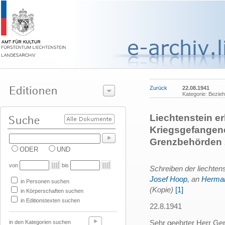
Zurück
22.08.1941
Kategorie: Bezie
Liechtenstein er
Kriegsgefangene
Grenzbehörden 
ODER
UND
von
bis
Schreiben der liechten
Josef Hoop
, an
Herman
in Personen suchen
(Kopie)
[1]
in Körperschaften suchen
in Editionstexten suchen
22.8.1941
Sehr geehrter Herr Gen
in den Kategorien suchen