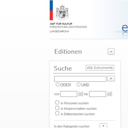
ODER
UND
von
bis
in Personen suchen
in Körperschaften suchen
in Editionstexten suchen
in den Kategorien suchen