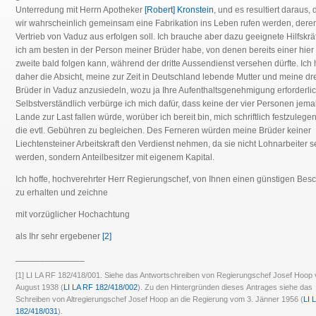
Unterredung mit Herrn Apotheker
[Robert] Kronstein
, und es resultiert daraus,
wir wahrscheinlich gemeinsam eine Fabrikation ins Leben rufen werden, dere
Vertrieb von Vaduz aus erfolgen soll. Ich brauche aber dazu geeignete Hilfskräf
ich am besten in der Person meiner Brüder habe, von denen bereits einer hier i
zweite bald folgen kann, während der dritte Aussendienst versehen dürfte. Ich
daher die Absicht, meine zur Zeit in Deutschland lebende Mutter und meine dr
Brüder in Vaduz anzusiedeln, wozu ja Ihre Aufenthaltsgenehmigung erforderlich
Selbstverständlich verbürge ich mich dafür, dass keine der vier Personen jem
Lande zur Last fallen würde, worüber ich bereit bin, mich schriftlich festzulege
die evtl. Gebühren zu begleichen. Des Ferneren würden meine Brüder keiner
Liechtensteiner Arbeitskraft den Verdienst nehmen, da sie nicht Lohnarbeiter s
werden, sondern Anteilbesitzer mit eigenem Kapital.
Ich hoffe, hochverehrter Herr Regierungschef, von Ihnen einen günstigen Bes
zu erhalten und zeichne
mit vorzüglicher Hochachtung
als Ihr sehr ergebener
[2]
______________
[1] LI LA RF 182/418/001. Siehe das Antwortschreiben von Regierungschef Josef Hoop
August 1938 (
LI LA RF 182/418/002
). Zu den Hintergründen dieses Antrages siehe das
Schreiben von Altregierungschef Josef Hoop an die Regierung vom 3. Jänner 1956 (
LI 
182/418/031
).