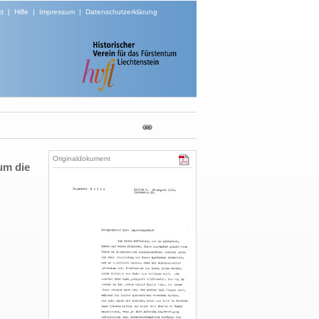
t
|
Hilfe
|
Impressum
|
Datenschutzerklärung
Originaldokument
um die