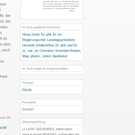
 dass
n
te, die
st, der
 habe
Im Text erwähnte Personen
ei
Hoop Josef, Dr. phil. Dr. iur.,
 ist.
Regierungschef, Landtagspräsident
;
als dem
Horowitz [Holti] Arthur, Dr. phil. und Dr.
n; auch
sc. nat., dt. Chemiker
;
Kronstein Robert,
Mag. pharm., österr. Apotheker
ein
Im Text erwähnte Körperschaften
cheid
Themen
Flucht
Permalink
D41567
 vom 18.
Zitierempfehlung
LA RF
LI LA RF 182/418/001; zitiert nach:
www.e-archiv.li/D41567; aufgerufen am