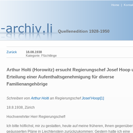
Home
|
Kontak
Quellenedition 1928-1950
Zurück
18.08.1938
Kategorie: Flüchtlinge
Arthur Holti (Horowitz) ersucht Regierungschef Josef Hoop 
Erteilung einer Aufenthaltsgenehmigung für diverse
Familienangehörige
Schreiben von
Arthur Holti
an Regierungschef
Josef Hoop
[1]
18.8.1938, Zürich
Hochverehrter Herr Regierungschef!
Ich bitte höflichst, mir zu gestatten, heute auf meine früheren, Ihnen gegenüber
geäusserten Pläne in Liechtenstein zurückzukommen: Gestern hatte ich eine