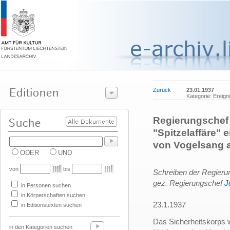
Zurück
23.01.1937
Kategorie: Ereign
Regierungschef
"Spitzelaffäre"
von Vogelsang 
ODER
UND
von
bis
Schreiben der Regierun
gez. Regierungschef
J
in Personen suchen
in Körperschaften suchen
23.1.1937
in Editionstexten suchen
Das Sicherheitskorps w
in den Kategorien suchen