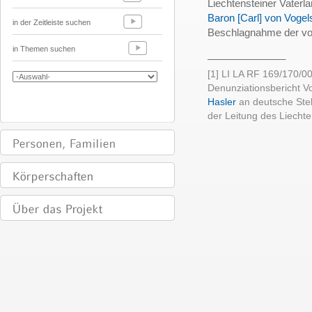
Liechtensteiner Vaterla
Baron [Carl] von Voge
in der Zeitleiste suchen
Beschlagnahme der vo
in Themen suchen
______________
[1] LI LA RF 169/170/0
Denunziationsbericht 
Hasler
an deutsche Stel
der Leitung des Liecht