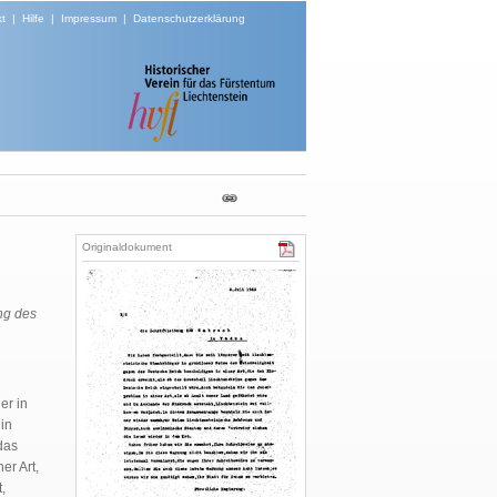
t
|
Hilfe
|
Impressum
|
Datenschutzerklärung
Originaldokument
ung des
er in
in
das
er Art,
,