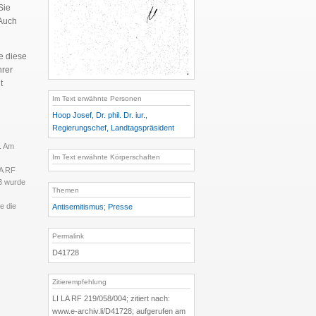
Sie
 Auch
e diese
hrer
t
Im Text erwähnte Personen
Hoop Josef, Dr. phil. Dr. iur.,
Regierungschef, Landtagspräsident
. Am
Im Text erwähnte Körperschaften
LA RF
3 wurde
Themen
e die
Antisemitismus
;
Presse
Permalink
D41728
Zitierempfehlung
LI LA RF 219/058/004; zitiert nach:
www.e-archiv.li/D41728; aufgerufen am