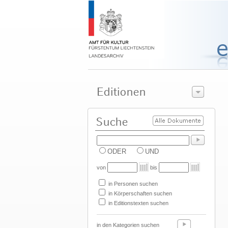
ODER
UND
von
bis
in Personen suchen
in Körperschaften suchen
in Editionstexten suchen
in den Kategorien suchen