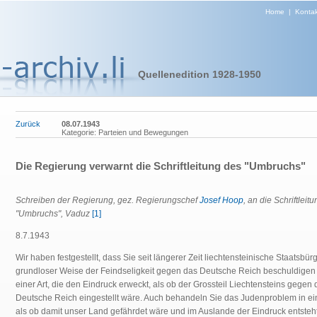
Home
|
Kontak
Quellenedition 1928-1950
Zurück
08.07.1943
Kategorie: Parteien und Bewegungen
Die Regierung verwarnt die Schriftleitung des "Umbruchs"
Schreiben der Regierung, gez. Regierungschef
Josef Hoop
, an die Schriftleit
"Umbruchs", Vaduz
[1]
8.7.1943
Wir haben festgestellt, dass Sie seit längerer Zeit liechtensteinische Staatsbürg
grundloser Weise der Feindseligkeit gegen das Deutsche Reich beschuldigen 
einer Art, die den Eindruck erweckt, als ob der Grossteil Liechtensteins gegen 
Deutsche Reich eingestellt wäre. Auch behandeln Sie das Judenproblem in ein
als ob damit unser Land gefährdet wäre und im Auslande der Eindruck entsteht