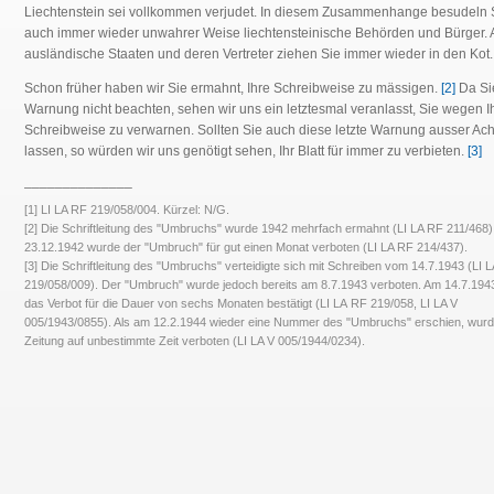
Liechtenstein sei vollkommen verjudet. In diesem Zusammenhange besudeln 
auch immer wieder unwahrer Weise liechtensteinische Behörden und Bürger.
ausländische Staaten und deren Vertreter ziehen Sie immer wieder in den Kot.
Schon früher haben wir Sie ermahnt, Ihre Schreibweise zu mässigen.
[2]
Da Si
Warnung nicht beachten, sehen wir uns ein letztesmal veranlasst, Sie wegen I
Schreibweise zu verwarnen. Sollten Sie auch diese letzte Warnung ausser Ach
lassen, so würden wir uns genötigt sehen, Ihr Blatt für immer zu verbieten.
[3]
______________
[1] LI LA RF 219/058/004. Kürzel: N/G.
[2] Die Schriftleitung des "Umbruchs" wurde 1942 mehrfach ermahnt (LI LA RF 211/468)
23.12.1942 wurde der "Umbruch" für gut einen Monat verboten (LI LA RF 214/437).
[3] Die Schriftleitung des "Umbruchs" verteidigte sich mit Schreiben vom 14.7.1943 (LI 
219/058/009). Der "Umbruch" wurde jedoch bereits am 8.7.1943 verboten. Am 14.7.194
das Verbot für die Dauer von sechs Monaten bestätigt (LI LA RF 219/058, LI LA V
005/1943/0855). Als am 12.2.1944 wieder eine Nummer des "Umbruchs" erschien, wurd
Zeitung auf unbestimmte Zeit verboten (LI LA V 005/1944/0234).