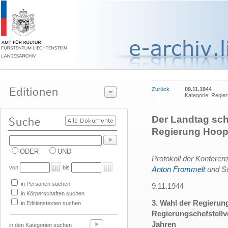
Zurück
09.11.1944
Kategorie: Regie
Der Landtag schl
Regierung Hoop 
ODER
UND
Protokoll der Konferen
von
bis
Anton Frommelt
und Sc
in Personen suchen
9.11.1944
in Körperschaften suchen
3. Wahl der Regierun
in Editionstexten suchen
Regierungschefstellv
Jahren
in den Kategorien suchen