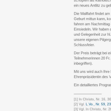
schöpfen als katholisc
ein neues Antlitz zu ge
Die Wallfahrt findet a
Geburt mittun kann, k
fahren am Nachmittag 
Einsiedeln. Wir haben
und Gelegenheit zur hl
unsere eigenen Pilger
Schlussfeier.
Der Preis beträgt bei e
Teilnehmerinnen 20 Fr. 
inbegriffen).
Mit uns wird auch Ihre
Ehrenpräsidentin des V
Ein detailliertes Progr
______________
[1] In Christo, Nr. 16, 3
[2] Vgl.
L.Vo., Nr. 59, 2
[3] Vgl. In Christo, Nr.