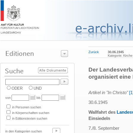
Zurück
30.06.1945
Kategorie: Kirche
Der Landesverb
organisiert eine
ODER
UND
Artikel in "In Christo"
[1
von
bis
30.6.1945
in Personen suchen
Wallfahrt des
Landesv
in Körperschaften suchen
Einsiedeln
in Editionstexten suchen
7./8. September
in den Kategorien suchen