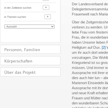
Der Landesverband der
in der Zeitleiste suchen
Delegiertenversammlung
Frauenwelt nach Maria 
in Themen suchen
Über die Zeitgemässhei
verloren zu werden. Un
liebe Frau vom finstern
Frau, die in wunderbare
haben Unserer lieben F
Heiligtum auf Dux.
[2]
W
um ihr auch dort wiede
vorzutragen. Die Wohl
Kriegselend ist so gro
müssen. Und immer wie
Aussprache mit ihrer 
dies auch hier tun – ab
Marienort Einsiedeln lä
Aussprache mit ihr dor
und neue Kraft erhalte
Frauen und Mütter nach
den wunderbaren Schutz