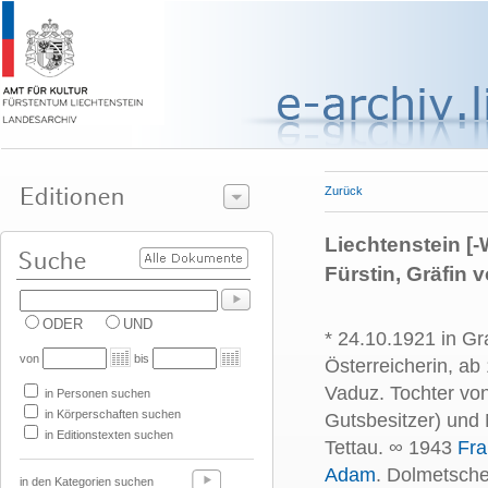
Zurück
Liechtenstein [-
Fürstin, Gräfin 
ODER
UND
* 24.10.1921 in Gr
von
bis
Österreicherin, a
Vaduz. Tochter von
in Personen suchen
in Körperschaften suchen
Gutsbesitzer) und 
in Editionstexten suchen
Tettau. ∞ 1943
Fra
Adam
. Dolmetsche
in den Kategorien suchen