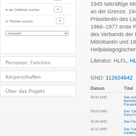
1945 tatkräftige Mi
in der Zeitleiste suchen
an der Grenze. 194
Präsidentin des L
in Themen suchen
1966–1977 erste P
des Verbands der L
Mitinitiantin und 
Heilpädagogischen
Literatur: HLFL,
H
GND:
112624642
Datum
Titel
09.03.1943
Das sozi
Berichte
Fürsten
09.03.1943
Das "Lie
Fürst Fr
15.04.1943
Das Für
02.12.1943
Das "Lie
Landesv