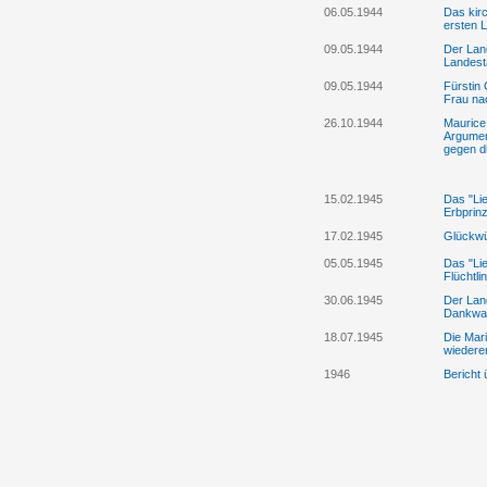
06.05.1944
Das kirc
ersten 
09.05.1944
Der Lan
Landest
09.05.1944
Fürstin 
Frau na
26.10.1944
Maurice 
Argumen
gegen di
15.02.1945
Das "Lie
Erbprin
17.02.1945
Glückwü
05.05.1945
Das "Lie
Flüchtl
30.06.1945
Der Lan
Dankwall
18.07.1945
Die Mari
wiederer
1946
Bericht