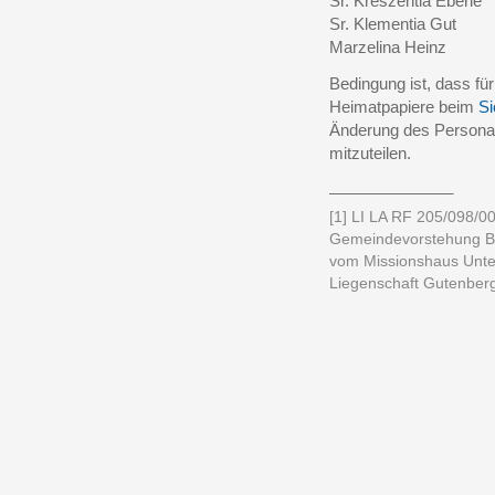
Sr. Kreszentia Eberle
Sr. Klementia Gut
Marzelina Heinz
Bedingung ist, dass f
Heimatpapiere beim
Si
Änderung des Personals
mitzuteilen.
______________
[1] LI LA RF 205/098/00
Gemeindevorstehung Bal
vom Missionshaus Unter
Liegenschaft Gutenber