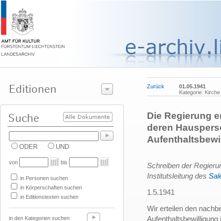
Zurück
01.05.1941
Kategorie: Kirche
Die Regierung er
deren Hausperso
Aufenthaltsbewi
ODER
UND
von
bis
Schreiben der Regieru
Institutsleitung des
Sale
in Personen suchen
in Körperschaften suchen
1.5.1941
in Editionstexten suchen
Wir erteilen den nach
Aufenthaltsbewilligung 
in den Kategorien suchen