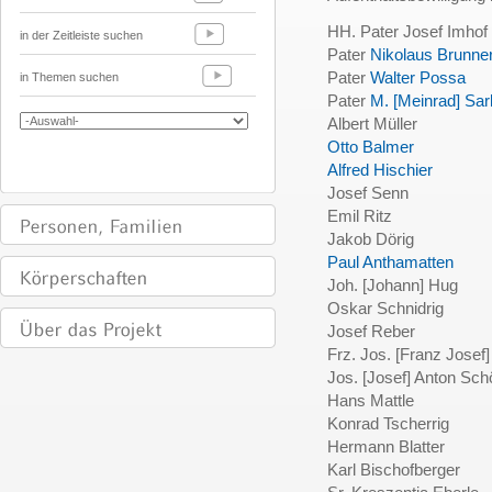
HH. Pater Josef Imhof
in der Zeitleiste suchen
Pater
Nikolaus Brunne
Pater
Walter Possa
in Themen suchen
Pater
M. [Meinrad] Sa
Albert Müller
Otto Balmer
Alfred Hischier
Josef Senn
Emil Ritz
Jakob Dörig
Paul Anthamatten
Joh. [Johann] Hug
Oskar Schnidrig
Josef Reber
Frz. Jos. [Franz Josef]
Jos. [Josef] Anton Sch
Hans Mattle
Konrad Tscherrig
Hermann Blatter
Karl Bischofberger