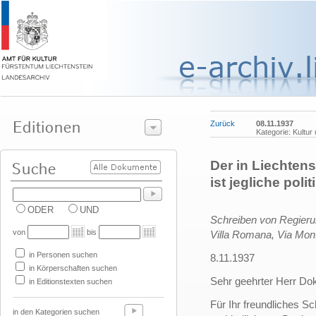
Zurück
08.11.1937
Kategorie: Kultur
Der in Liechten
ist jegliche pol
ODER
UND
Schreiben von Regier
von
bis
Villa Romana, Via Mon
in Personen suchen
8.11.1937
in Körperschaften suchen
Sehr geehrter Herr Dok
in Editionstexten suchen
Für Ihr freundliches S
in den Kategorien suchen