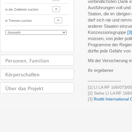
verbindlichsten Dank 
Ausführungen voll und 
in der Zeitleiste suchen
Station, die im übrige
darf sich nie und nimme
in Themen suchen
anderer Staaten einzum
Konzessionsgruppe
[3]
müssen, von jeder pol
Programme der Regierun
dürfte jede Gefahr von 
Mit der Versicherung m
Ihr ergebener
______________
[1] LI LA RF 166/073/0
[2] Siehe LI LA RF 166
[3]
Roditi International 