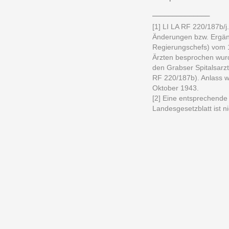
______________
[1] LI LA RF 220/187b/j.
Änderungen bzw. Ergän
Regierungschefs) vom 1
Ärzten besprochen wurd
den Grabser Spitalsarzt
RF 220/187b). Anlass w
Oktober 1943.
[2] Eine entsprechende
Landesgesetzblatt ist n