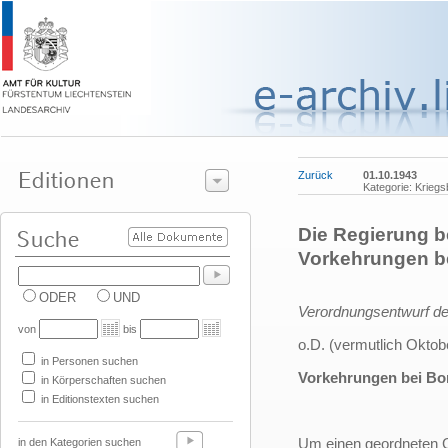
Zurück
01.10.1943
Kategorie: Krieg
Die Regierung b
Vorkehrungen b
ODER
UND
Verordnungsentwurf der
von
bis
o.D. (vermutlich Oktob
in Personen suchen
Vorkehrungen bei Bo
in Körperschaften suchen
in Editionstexten suchen
Um einen geordneten Ga
in den Kategorien suchen