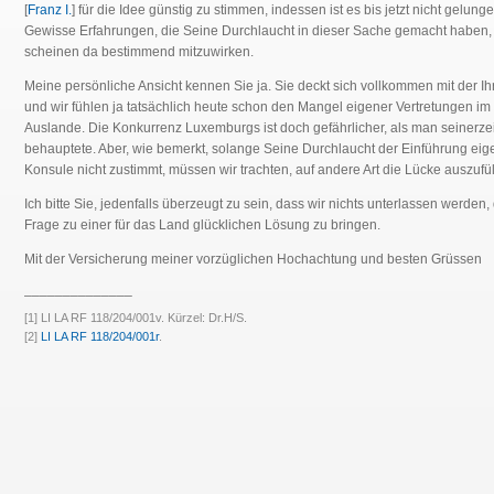
[
Franz I.
] für die Idee günstig zu stimmen, indessen ist es bis jetzt nicht gelunge
Gewisse Erfahrungen, die Seine Durchlaucht in dieser Sache gemacht haben,
scheinen da bestimmend mitzuwirken.
Meine persönliche Ansicht kennen Sie ja. Sie deckt sich vollkommen mit der Ih
und wir fühlen ja tatsächlich heute schon den Mangel eigener Vertretungen im
Auslande. Die Konkurrenz Luxemburgs ist doch gefährlicher, als man seinerzei
behauptete. Aber, wie bemerkt, solange Seine Durchlaucht der Einführung eig
Konsule nicht zustimmt, müssen wir trachten, auf andere Art die Lücke auszufül
Ich bitte Sie, jedenfalls überzeugt zu sein, dass wir nichts unterlassen werden,
Frage zu einer für das Land glücklichen Lösung zu bringen.
Mit der Versicherung meiner vorzüglichen Hochachtung und besten Grüssen
______________
[1] LI LA RF 118/204/001v. Kürzel: Dr.H/S.
[2]
LI LA RF 118/204/001r
.