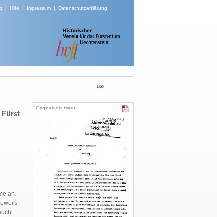
t
|
Hilfe
|
Impressum
|
Datenschutzerklärung
Originaldokument
 Fürst
me an,
jeweils
aucht