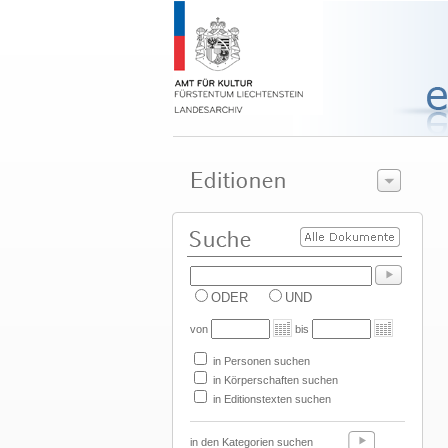
ODER
UND
von
bis
in Personen suchen
in Körperschaften suchen
in Editionstexten suchen
in den Kategorien suchen