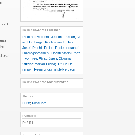
n.
rigen
Im Text erwähnte Personen
t
Dieckhoff Albrecht Diedrich, Freiherr, Dr.
ener
iur, Hamburger Rechtsanwalt
;
Hoop
len.
Josef, Dr. phil. Dr. iur., Regierungschef,
Landtagspräsident
;
Liechtenstein Franz
 diese
I. von, reg. Fürst, österr. Diplomat,
Offizier
;
Marxer Ludwig, Dr. iur. Dr.
rer.pol., Regierungschefstellvertreter
Im Text erwähnte Körperschaften
Themen
Fürst
;
Konsulate
Permalink
D42111