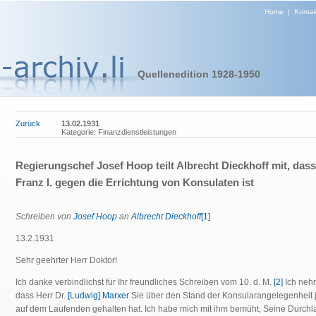
Home
|
Kontak
Quellenedition 1928-1950
Zurück
13.02.1931
Kategorie: Finanzdienstleistungen
Regierungschef Josef Hoop teilt Albrecht Dieckhoff mit, dass
Franz I. gegen die Errichtung von Konsulaten ist
Schreiben von
Josef Hoop
an
Albrecht Dieckhoff
[1]
13.2.1931
Sehr geehrter Herr Doktor!
Ich danke verbindlichst für Ihr freundliches Schreiben vom 10. d. M.
[2]
Ich neh
dass Herr Dr.
[Ludwig] Marxer
Sie über den Stand der Konsularangelegenheit 
auf dem Laufenden gehalten hat. Ich habe mich mit ihm bemüht, Seine Durchl