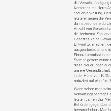
die Verselbständigung 
Konferenz mit Herrn Am
Steuerverwaltung, Her
letzterer gegen die V
da insbesondere durch
Anzahl von Gesellschaf
die liechtenst. Steuerv
Gesetzes keine Gewähr
Entwurf zu machen, d
ausgearbeitet ist und i
Finanzkommission bera
Stempelgesetz wurde d
diese Neuerungen auch
unsere Gesandtschaft 
in der Höhe von 10 % 
reduziert auf eine fix
Wenn schon man seine
Verwaltungsbeitrages e
letzten Jahren das Meh
Behörden gegenüber d
hervorgehoben. Man bet