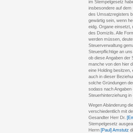
im Stempelgesetz habe
insbesondere auf dem 
des Umsatzregisters br
gewärtig sein, wenn he
eidg. Organe einsetzt,
des Domizils. Alle For
werden müssen, deuten
Steuerverwaltung gem
Steuerpflichtige an uns
ob diese Angaben der
manche von den hier do
eine Holding besitzen,
auch in dieser Beziehu
solche Gründungen de
sodass nach Angaben d
Steuerhinterziehung i
Wegen Abänderung die
verschiedentlich mit d
Gesandter Herr Dr.
[E
Stempelgesetz ausgear
Herrn
[Paul] Amstutz
d