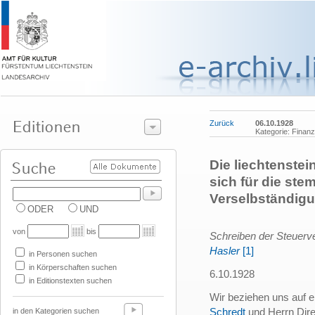
Zurück
06.10.1928
Kategorie: Finanz
Die liechtenstei
sich für die ste
Verselbständigu
ODER
UND
von
bis
Schreiben der Steuerv
Hasler
[1]
in Personen suchen
in Körperschaften suchen
6.10.1928
in Editionstexten suchen
Wir beziehen uns auf e
Schredt
und Herrn Dir
in den Kategorien suchen